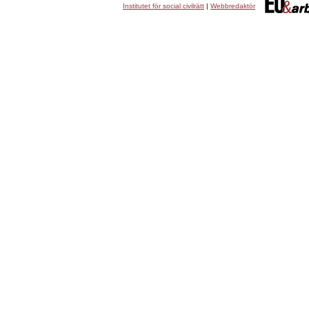
Institutet för social civilrätt
|
Webbredaktör