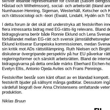
skriver ledande representanter för civilrätt (såsom Bengts
Håstad och Wilhelmsson), social- och arbetsrätt (bland an
Numhauser-Henning, Sigeman, Westerhäll, Ketscher och K
och rättssociologi och -teori (Ewald, Lindahl, Hydén och Tö
I detta forum är det skäl att understryka att festskriften inn
flera intressanta bidrag med EG-rätts-lig relevans. Bland 
bidragsgivarna berör både Ronnie Eklund och Lena Svena
förhållandet mellan EG-rätt och svensk jämställdhetsregler
Eklund kritiserar Europeiska kommissionen, medan Svenae
sin kritik mot ADs rättstillämpning. Ruth Nielsen och Birgi
diskuterar övergripande perspektiv på hur EU påverkar rätt
regleringsformer och särskilt arbetsrätten. Bland de interna
bidragsgivarna på detta område märks Eberhard Eichen-ho
Evelyn Ellis, Antonio Ojeda Aviles och Frans Pennings.
Festskrifter består som känt oftast av en blandad kompott
festskrift bjuder på sällsynt många godbitar. Dessutom ing
värdefull biografi över Anna Christensens omfattande vete
produktion.
Niklas Bruun