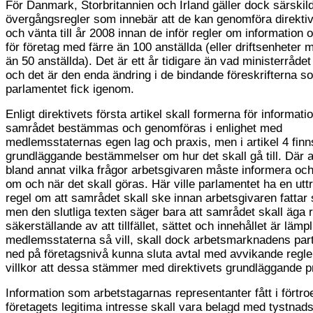
För Danmark, Storbritannien och Irland gäller dock särskil
övergångsregler som innebär att de kan genomföra direktiv
och vänta till år 2008 innan de inför regler om information
för företag med färre än 100 anställda (eller driftsenheter 
än 50 anställda). Det är ett år tidigare än vad ministerrådet 
och det är den enda ändring i de bindande föreskrifterna s
parlamentet fick igenom.
Enligt direktivets första artikel skall formerna för informat
samrådet bestämmas och genomföras i enlighet med
medlemsstaternas egen lag och praxis, men i artikel 4 finn
grundläggande bestämmelser om hur det skall gå till. Där 
bland annat vilka frågor arbetsgivaren måste informera o
om och när det skall göras. Här ville parlamentet ha en uttr
regel om att samrådet skall ske innan arbetsgivaren fattar s
men den slutliga texten säger bara att samrådet skall äga
säkerställande av att tillfället, sättet och innehållet är lämp
medlemsstaterna så vill, skall dock arbetsmarknadens par
ned på företagsnivå kunna sluta avtal med avvikande regle
villkor att dessa stämmer med direktivets grundläggande pr
Information som arbetstagarnas representanter fått i förtro
företagets legitima intresse skall vara belagd med tystnads