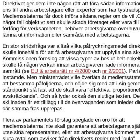
Direktivet ger dem inte någon rätt att föra sådan informatio
ens till andra arbetstagare eller experter som har tystnadsp
Medlemsstaterna får dock införa sådana regler om de vill.
något fall objektivt sett skulle skada företaget eller vara till 
förfång för verksamheten, behöver arbetsgivarna överhuvud
lämna ut information eller samråda med arbetstagarna.
En stor stridsfråga var alltså vilka påtryckningsmedel direk
skulle innehålla för att få arbetsgivarna att uppfylla sina sk
Kommissionen föreslog att vissa typer av beslut helt enkelt
skulle få någon verkan innan arbetsgivaren hade informera
samrått (se
EU & arbetsrätt nr 4/2000
och
nr 2/2001
). Par
instämde. Men ministerrådet ville överlåta åt medlemsstate
att bestämma påföljderna, och nöjde sig med att i sin g
ståndpunkt slå fast att de skall vara ”effektiva, proportione
avskräckande”. Och så lyder också den slutliga texten. D
skillnaden är ett tilllägg till de överväganden som inleder di
där samma fras upprepas.
Flera av parlamentets förslag speglade en oro för att
medlemsstaterna inte skall garantera att arbetstagarna själv
utse sina representanter, eller att arbetsgivarna kommer a
sluta avtal som avviker från direktivets regler med ”gula”