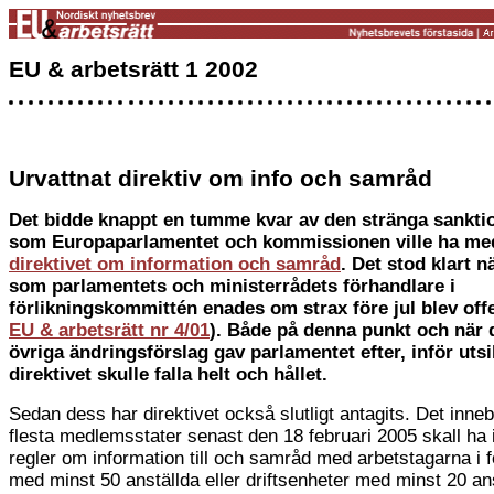
EU & arbetsrätt 1 2002
Urvattnat direktiv om info och samråd
Det bidde knappt en tumme kvar av den stränga sankti
som Europaparlamentet och kommissionen ville ha med
direktivet om information och samråd
. Det stod klart n
som parlamentets och ministerrådets förhandlare i
förlikningskommittén enades om strax före jul blev offe
EU & arbetsrätt nr 4/01
). Både på denna punkt och när d
övriga ändringsförslag gav parlamentet efter, inför utsi
direktivet skulle falla helt och hållet.
Sedan dess har direktivet också slutligt antagits. Det inneb
flesta medlemsstater senast den 18 februari 2005 skall ha i
regler om information till och samråd med arbetstagarna i 
med minst 50 anställda eller driftsenheter med minst 20 ans