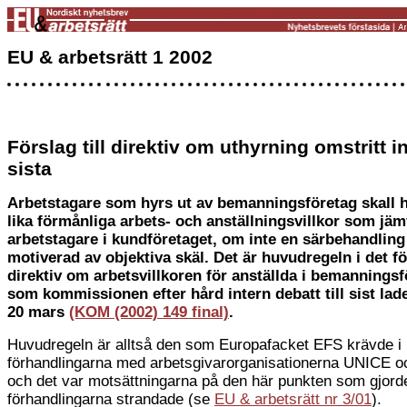
EU & arbetsrätt 1 2002
Förslag till direktiv om uthyrning omstritt in
sista
Arbetstagare som hyrs ut av bemanningsföretag skall 
lika förmånliga arbets- och anställningsvillkor som jä
arbetstagare i kundföretaget, om inte en särbehandling
motiverad av objektiva skäl. Det är huvudregeln i det för
direktiv om arbetsvillkoren för anställda i bemanningsf
som kommissionen efter hård intern debatt till sist lad
20 mars
(KOM (2002) 149 final)
.
Huvudregeln är alltså den som Europafacket EFS krävde i
förhandlingarna med arbetsgivarorganisationerna UNICE 
och det var motsättningarna på den här punkten som gjorde
förhandlingarna strandade (se
EU & arbetsrätt nr 3/01
).