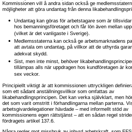
Kommissionen vill å andra sidan också ge medlemsstatern
möjligheter att göra undantag från denna likabehandlingspri
Undantag kan göras för arbetstagare som är tillsvidar
hos bemanningsföretaget och får lön även mellan up
(vilket är det vanligaste i Sverige).
Medlemsstaterna kan också ge arbetsmarknadens par
att avtala om undantag, på villkor att de uthyrda garan
adekvat skydd.
Sist, men inte minst, behöver likabehandlingsprincipe
tillämpas alls när uppdragen hos kundföretagen är ko
sex veckor.
Principiellt viktigt är att kommissionen uttryckligen definier
som ett sådant anställningsvillkor som omfattas av
likabehandlingsprincipen. Det kan verka självklart, men hör
det som varit omstritt i förhandlingarna mellan parterna. Vi
arbetsgivardelegationer hävdade – med informellt stöd av
kommissionens egen rättstjänst – att en sådan regel strid
fördragets artikel 137.6.
Några regler mot missbruk av inhyrd arbetskraft, som EFS