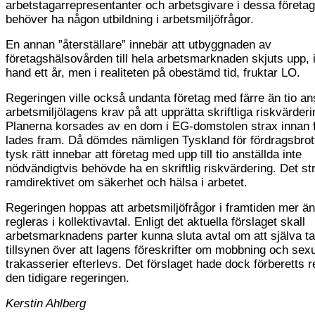
arbetstagarrepresentanter och arbetsgivare i dessa företag
behöver ha någon utbildning i arbetsmiljöfrågor.
En annan ”återställare” innebär att utbyggnaden av
företagshälsovården till hela arbetsmarknaden skjuts upp, i
hand ett år, men i realiteten på obestämd tid, fruktar LO.
Regeringen ville också undanta företag med färre än tio ans
arbetsmiljölagens krav på att upprätta skriftliga riskvärderi
Planerna korsades av en dom i EG-domstolen strax innan f
lades fram. Då dömdes nämligen Tyskland för fördragsbrot
tysk rätt innebar att företag med upp till tio anställda inte
nödvändigtvis behövde ha en skriftlig riskvärdering. Det st
ramdirektivet om säkerhet och hälsa i arbetet.
Regeringen hoppas att arbetsmiljöfrågor i framtiden mer än
regleras i kollektivavtal. Enligt det aktuella förslaget skall
arbetsmarknadens parter kunna sluta avtal om att själva t
tillsynen över att lagens föreskrifter om mobbning och sexu
trakasserier efterlevs. Det förslaget hade dock förberetts 
den tidigare regeringen.
Kerstin Ahlberg