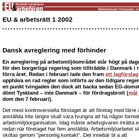
EU & arbetsrätt 1 2002
Dansk avreglering med förhinder
En avreglering på arbetsmiljöområdet står högt på da
för den borgerliga regering som tillträdde i Danmark i
förra året. Redan i februari lade den fram
ett lagförslag
upphäva en rad regler som införts av den tidigare rege
en punkt tvingades den dock att backa sedan EG-doms
dömt Tyskland – inte Danmark – för fördragsbrott (
mål 
dom den 7 februari).
Det mest kontroversiella förslaget är att företag med färre 
anställda inte längre skall vara tvungna att ha någon formel
arbetsmiljöorganisation. Idag måste arbetsgivaren inrätta 
redan när företaget har fem anställda. Arbetsmiljöarbetet ska
skötas genom ”personlig kontakt”. Det innebär bl a att