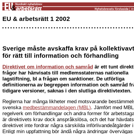
EU & arbetsrätt 1 2002
Sverige måste avskaffa krav på kollektivavt
för rätt till information och förhandling
Direktivet om information och samråd
är ett tunt direk
frågor har hänvisats till medlemsstaternas nationella
lagstiftning, bl a frågan om sanktioner. De utförliga
definitionerna av begreppen information och samråd fr
tidigare versioner, saknas i den slutliga direktivtexten.
Reglerna har många likheter med motsvarande bestämmels
svenska
medbestämmandelagen (MBL)
. Jämfört med MBL
regelverk om förhandlingar och andra former för arbetstaga
är direktivets krav dock anspråkslösa, och det har hävdats
direktivet inte fordrar några särskilda införlivandeåtgärder 
Enligt min uppfattning bör ändå några ändringar övervägas 