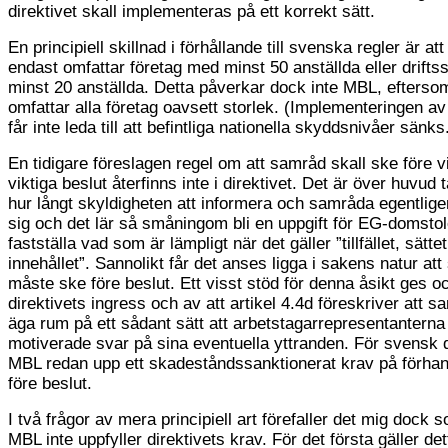
direktivet skall implementeras på ett korrekt sätt.
En principiell skillnad i förhållande till svenska regler är att
endast omfattar företag med minst 50 anställda eller drifts
minst 20 anställda. Detta påverkar dock inte MBL, efterso
omfattar alla företag oavsett storlek. (Implementeringen av 
får inte leda till att befintliga nationella skyddsnivåer sänks
En tidigare föreslagen regel om att samråd skall ske före v
viktiga beslut återfinns inte i direktivet. Det är över huvud 
hur långt skyldigheten att informera och samråda egentlige
sig och det lär så småningom bli en uppgift för EG-domstol
fastställa vad som är lämpligt när det gäller ”tillfället, sätte
innehållet”. Sannolikt får det anses ligga i sakens natur at
måste ske före beslut. Ett visst stöd för denna åsikt ges o
direktivets ingress och av att artikel 4.4d föreskriver att s
äga rum på ett sådant sätt att arbetstagarrepresentanterna
motiverade svar på sina eventuella yttranden. För svensk d
MBL redan upp ett skadeståndssanktionerat krav på förhan
före beslut.
I två frågor av mera principiell art förefaller det mig dock
MBL inte uppfyller direktivets krav. För det första gäller det