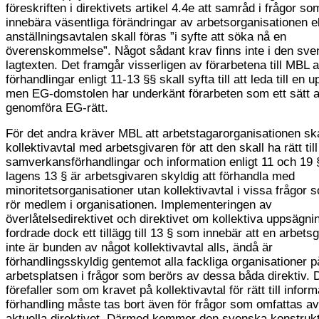
föreskriften i direktivets artikel 4.4e att samråd i frågor s
innebära väsentliga förändringar av arbetsorganisationen el
anställningsavtalen skall föras ”i syfte att söka nå en
överenskommelse”. Något sådant krav finns inte i den sv
lagtexten. Det framgår visserligen av förarbetena till MBL a
förhandlingar enligt 11-13 §§ skall syfta till att leda till en 
men EG-domstolen har underkänt förarbeten som ett sätt a
genomföra EG-rätt.
För det andra kräver MBL att arbetstagarorganisationen ska
kollektivavtal med arbetsgivaren för att den skall ha rätt till
samverkansförhandlingar och information enligt 11 och 19 §
lagens 13 § är arbetsgivaren skyldig att förhandla med
minoritetsorganisationer utan kollektivavtal i vissa frågor 
rör medlem i organisationen. Implementeringen av
överlåtelsedirektivet och direktivet om kollektiva uppsägni
fordrade dock ett tillägg till 13 § som innebär att en arbet
inte är bunden av något kollektivavtal alls, ändå är
förhandlingsskyldig gentemot alla fackliga organisationer p
arbetsplatsen i frågor som berörs av dessa båda direktiv. 
förefaller som om kravet på kollektivavtal för rätt till infor
förhandling måste tas bort även för frågor som omfattas av
aktuella direktivet. Därmed kommer den svenska konstruk