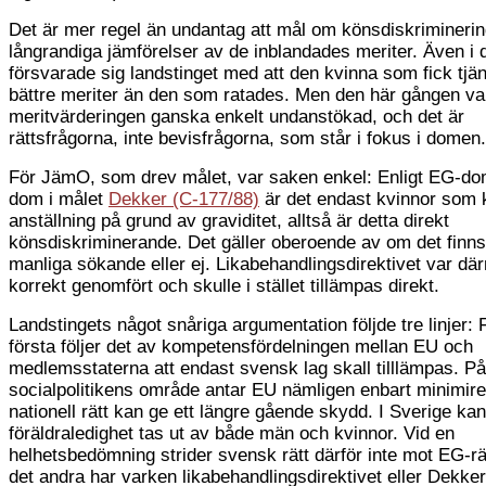
Det är mer regel än undantag att mål om könsdiskriminering
långrandiga jämförelser av de inblandades meriter. Även i 
försvarade sig landstinget med att den kvinna som fick tjä
bättre meriter än den som ratades. Men den här gången va
meritvärderingen ganska enkelt undanstökad, och det är
rättsfrågorna, inte bevisfrågorna, som står i fokus i domen.
För JämO, som drev målet, var saken enkel: Enligt EG-do
dom i målet
Dekker (C-177/88)
är det endast kvinnor som
anställning på grund av graviditet, alltså är detta direkt
könsdiskriminerande. Det gäller oberoende av om det finn
manliga sökande eller ej. Likabehandlingsdirektivet var dä
korrekt genomfört och skulle i stället tillämpas direkt.
Landstingets något snåriga argumentation följde tre linjer: 
första följer det av kompetensfördelningen mellan EU och
medlemsstaterna att endast svensk lag skall tilllämpas. På
socialpolitikens område antar EU nämligen enbart minimire
nationell rätt kan ge ett längre gående skydd. I Sverige kan
föräldraledighet tas ut av både män och kvinnor. Vid en
helhetsbedömning strider svensk rätt därför inte mot EG-rä
det andra har varken likabehandlingsdirektivet eller Dekk