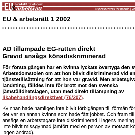
EU & arbetsrätt 1 2002
AD tillämpade EG-rätten direkt
Gravid ansågs könsdiskriminerad
För första gången har en kvinna lyckats övertyga den 
Arbetsdomstolen om att hon blivit diskriminerad vid e
tjänstetillsättning för att hon var gravid. Men arbetsgiv
landsting, fälldes inte för brott mot den svenska
jämställdhetslagen, utan med direkt tillämpning av
likabehandlingsdirektivet (76/207)
.
Kvinnan hade nämligen inte blivit förbigången till förmån f
det var en annan kvinna som hade fått jobbet. Och fram till
ansågs en arbetstagare inte diskriminerad i lagens menin
inte blivit missgynnad jämfört med en person av motsatt kö
lagen ändrad).