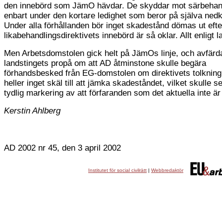
den innebörd som JämO hävdar. De skyddar mot särbehan
enbart under den kortare ledighet som beror på själva ned
Under alla förhållanden bör inget skadestånd dömas ut eft
likabehandlingsdirektivets innebörd är så oklar. Allt enligt l
Men Arbetsdomstolen gick helt på JämOs linje, och avfär
landstingets propå om att AD åtminstone skulle begära
förhandsbesked från EG-domstolen om direktivets tolknin
heller inget skäl till att jämka skadeståndet, vilket skulle 
tydlig markering av att förfaranden som det aktuella inte är t
Kerstin Ahlberg
AD 2002 nr 45, den 3 april 2002
Institutet för social civilrätt
|
Webbredaktör