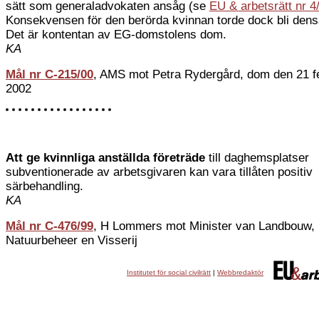
sätt som generaladvokaten ansåg (se
EU & arbetsrätt nr 4
Konsekvensen för den berörda kvinnan torde dock bli de
Det är kontentan av EG-domstolens dom.
KA
Mål nr C-215/00
, AMS mot Petra Rydergård, dom den 21 f
2002
Att ge kvinnliga anställda företräde
till daghemsplatser
subventionerade av arbetsgivaren kan vara tillåten positiv
särbehandling.
KA
Mål nr C-476/99
, H Lommers mot Minister van Landbouw,
Natuurbeheer en Visserij
Institutet för social civilrätt
|
Webbredaktör