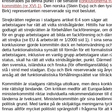
kritiserades på denna punkt i de senaste
konklusionerna fr
kommittén (nr XVI-1)
. Den norska (Stein Evju) och den tys
Birk) representanten reserverade sig mot beslutet.
Strejkrätten regleras i stadgans artikel 6:4 som säger att
arbetstagare har rätt att vidta stridsåtgärder. Hittills har k
godtagit att strejkrätten är förbehållen fackföreningar, om de
för en grupp arbetstagare att bilda en fackförening och där
att strejka (se EU & arbetsrätt nr 1/2000 sid 1). I sina sen
konklusioner gjorde kommittén dock en helomvändning oc
detta funktionalistiska synsätt till förmån för ett formalistisk
arbetstagare, inklusive en vanlig grupp arbetstagare utan rä
status, skall ha rätt att vidta stridsåtgärder, punkt. Därme
den svenska, isländska och finska (för offentliganställda) s
stå i strid med stadgan. Evju och Birk reserverade sig åny
ansåg att det funktionalistiska förhållningssättet var tillräckl
Kommittén är stadgans rättsliga uttolkare, men dess konkl
inte rättsligt bindande. Om kritiken medför att Europarådet
ministerkommitté riktar individuella rekommendationer till 
länderna är tveksamt. Ministerkommittén gör sina bedömni
politisk grund. Med tanke på de skiljaktiga meningarna tyc
finnas alltför mycket politiskt sprängstoff i frågorna för att 