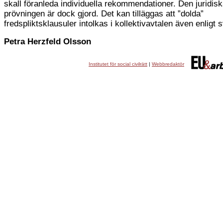
skall föranleda individuella rekommendationer. Den juridis
prövningen är dock gjord. Det kan tilläggas att ”dolda”
fredspliktsklausuler intolkas i kollektivavtalen även enligt 
Petra Herzfeld Olsson
Institutet för social civilrätt
|
Webbredaktör