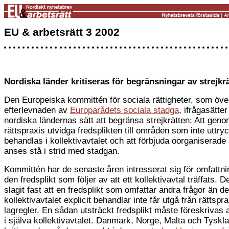
EU & arbetsrätt 3 2002
Nordiska länder kritiseras för begränsningar av strejkr
Den Europeiska kommittén för sociala rättigheter, som öv
efterlevnaden av
Europarådets sociala stadga
, ifrågasätte
nordiska ländernas sätt att begränsa strejkrätten: Att gen
rättspraxis utvidga fredsplikten till områden som inte uttry
behandlas i kollektivavtalet och att förbjuda oorganiserade 
anses stå i strid med stadgan.
Kommittén har de senaste åren intresserat sig för omfattn
den fredsplikt som följer av att ett kollektivavtal träffats. 
slagit fast att en fredsplikt som omfattar andra frågor än 
kollektivavtalet explicit behandlar inte får utgå från rättspra
lagregler. En sådan utsträckt fredsplikt måste föreskrivas 
i själva kollektivavtalet. Danmark, Norge, Malta och Tyskl