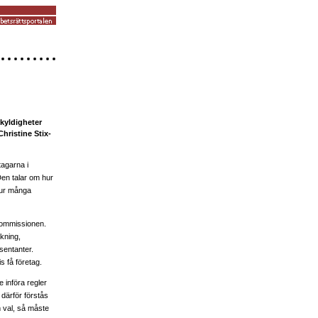
kyldigheter
hristine Stix-
tagarna i
 Den talar om hur
 hur många
 kommissionen.
äkning,
sentanter.
s få företag.
 införa regler
därför förstås
 val, så måste