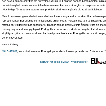
den också anta föreskrifter om hur valen skall gå till. I brist på sådana bestämmelser i direk
domstolen gilla kommissionens talan bara om man kan anta att regler om valproceduren ä
nödvändiga för att arbetstagarna rent praktiskt skall kunna göra bruk av sina rättigheter.
Men, konstaterar generaladvokaten, det kan finnas många andra orsaker till att arbetstagar
representanter. Beträffande kommissionens argument att Portugal inte lämnat tillräckliga up
företag där val faktiskt har genomförts, tillägger hon att direktivet inte ålägger vare sig med
företag någon sådan uppgiftsplikt. Portugal har därför medverkat i fördragsbrottsförfarande
skyldigt att göra och kommissionen har inte lyckats bevisa att Portugal brutit mot fördraget
generaladvokaten.
Kerstin Ahlberg
Mål C-425/01
, Kommissionen mot Portugal, generaladvokatens yttrande den 5 december 
Institutet för social civilrätt
Webbredaktör
|