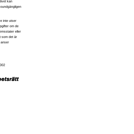
tivet kan
r oundgängligen
e inte utser
pgifter om de
lemsstater eller
t som det är
, anser
2002