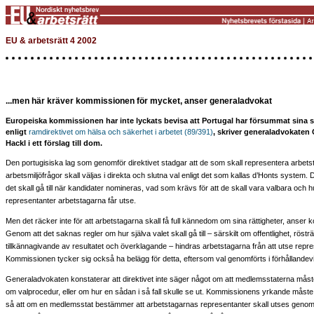
EU & arbetsrätt 4 2002
...men här kräver kommissionen för mycket, anser generaladvokat
Europeiska kommissionen har inte lyckats bevisa att Portugal har försummat sina s
enligt
ramdirektivet om hälsa och säkerhet i arbetet (89/391)
, skriver generaladvokaten C
Hackl i ett förslag till dom.
Den portugisiska lag som genomför direktivet stadgar att de som skall representera arbets
arbetsmiljöfrågor skall väljas i direkta och slutna val enligt det som kallas d’Honts system.
det skall gå till när kandidater nomineras, vad som krävs för att de skall vara valbara och
representanter arbetstagarna får utse.
Men det räcker inte för att arbetstagarna skall få full kännedom om sina rättigheter, anser
Genom att det saknas regler om hur själva valet skall gå till – särskilt om offentlighet, röstr
tillkännagivande av resultatet och överklagande – hindras arbetstagarna från att utse repre
Kommissionen tycker sig också ha belägg för detta, eftersom val genomförts i förhållandevi
Generaladvokaten konstaterar att direktivet inte säger något om att medlemsstaterna måste
om valprocedur, eller om hur en sådan i så fall skulle se ut. Kommissionens yrkande måste 
så att om en medlemsstat bestämmer att arbetstagarnas representanter skall utses genom