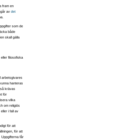
a fram en
mgår av
det
na.
uppgifter som de
 täcka både
n skall gälla
eller filosofiska
ll arbetsgivares
a kunna hanteras
ckså krävas
t för
isera vilka
ch om religiös
ler i fall av
igt för att
ningen, för att
. Uppgifterna får