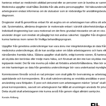
hanteras enbart av medicinskt utbildad personal eller av personer som är bundna av sam
Medicinska uppgifter skall hållas åtskilda från alla andra personuppgifter. Vid hälsoundersö
arbetsgivaren endast informeras om de slutsatser som är nödvändiga för anställningsbeslut
diagnosen.
Drogtester skall få genomföras enbart för att avgöra om en arbetstagare kan utföra sitt arb
sätt. Systematiska, allmänna drogtester är motiverade enbart i särskilt säkerhetskänsliga 
Individuell drogtestning kan vara motiverad om det finns grundad misstanke om att en viss
använder droger som innebär ett påtagligt hot mot andras säkerhet. Uppgifter från drogtest
kunna hanteras inom ramen för frivilliga behandlingsprogram.
Uppgifter från genetiska undersökningar kan vara ännu mer integritetskänsliga än data från
medicinska undersökningar, då de kan avslöja saker om både arbetstagarens och hans el
närståendes framtida hälsa. Sådana uppgifter skall därför, enligt kommis-sionen, få hanteras
att skydda den berördas eller tredje mans hälsa, och förutsatt att den inte kan skyddas m
ingripande medel. Det får inte inverka på målet att förbättra arbetsförhållandena. Man bör
om inte hanteringen av data från genetiska undersökningar bör vara underkastad myndighet
Kommissionen föreslår också en rad principer som skall gälla för övervakning av arbetsta
uppträdande och korrespondens. Bl a skall rutinövervakning av enskilda anställdas e-post 
användning vara förbjuden. E-post och dokument som arbetstagaren märker ”privat” skal
privat korrespondens, oavsett om arbetsgivaren har tillåtit att urustningen används för privat
Detta skydd skall arbetstagaren inte kunna avstå från genom något allmänt samtycke.
Kerstin Ahlberg