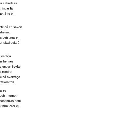
ma sekretess.
kningar får
et, inte om
ete på ett säkert
arbeten.
 arbetstagare
er skall också
 vanliga
ler hennes
 enbart i syfte
ed mindre
 också överväga
skontroll.
gares
och Internet-
l behandlas som
 bruk eller ej.