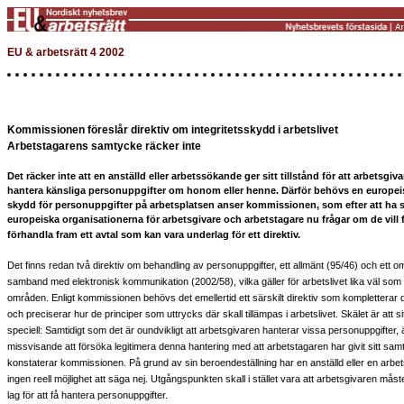
EU & arbetsrätt 4 2002
Kommissionen föreslår direktiv om integritetsskydd i arbetslivet
Arbetstagarens samtycke räcker inte
Det räcker inte att en anställd eller arbetssökande ger sitt tillstånd för att arbetsgiva
hantera känsliga personuppgifter om honom eller henne. Därför behövs en europei
skydd för personuppgifter på arbetsplatsen anser kommissionen, som efter att ha 
europeiska organisationerna för arbetsgivare och arbetstagare nu frågar om de vill 
förhandla fram ett avtal som kan vara underlag för ett direktiv.
Det finns redan två direktiv om behandling av personuppgifter, ett allmänt (95/46) och ett om 
samband med elektronisk kommunikation (2002/58), vilka gäller för arbetslivet lika väl som
områden. Enligt kommissionen behövs det emellertid ett särskilt direktiv som kompletterar 
och preciserar hur de principer som uttrycks där skall tillämpas i arbetslivet. Skälet är att s
speciell: Samtidigt som det är oundvikligt att arbetsgivaren hanterar vissa personuppgifter, 
missvisande att försöka legitimera denna hantering med att arbetstagaren har givit sitt sam
konstaterar kommissionen. På grund av sin beroendeställning har en anställd eller en arbe
ingen reell möjlighet att säga nej. Utgångspunkten skall i stället vara att arbetsgivaren måste
lag för att få hantera personuppgifter.