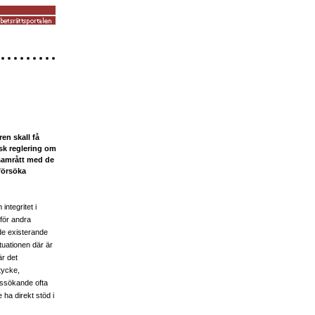
ren skall få
sk reglering om
samrått med de
försöka
integritet i
 för andra
de existerande
ituationen där är
är det
tycke,
tssökande ofta
 ha direkt stöd i