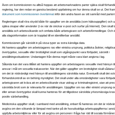
Även om kommissionen nu alltså hoppas att arbetsmarknadens parter själva skall förhandl
reglering, har den redan en ganska bestämd uppfattning om hur denna skall se ut. Det fra
dokument som kommissionen överlämnat
inför den andra fasen av sitt samråd med parter
Regleringen skall röra skydd både för uppgifter om de anställda (som hälsouppgifter) och 
själva skapar eller använder (t ex när de skickar e-post och surfar på Internet). Den skall
anställda och arbetssökande och omfatta både arbetsgivare och arbetsförmedlingar. Och de
alla slagsinformation som är kopplad till en identifierbar anställd.
Kommissionen går särskilt in på vissa typer av extra känsliga data.
Att hantera uppgifter om arbetstagares ras eller etniska ursprung, politiska åsikter, religiösa 
övertygelse, sexualliv eller brottslighet skall som utgångspunkt vara förbjudet, särskilt i
anställningssituationer. Undantagen från denna regel måste vara klart angivna i lag.
Sålunda kan det vara tillåtet att hantera uppgifter om arbetstagares sexualliv med hänsyn ti
ansvar i mål om sexuella trakasserier. När det gäller uppgifter om brottslighet skall sådan
om det är nödvändigt med hänsyn till anställningens särskilda natur. Eventuellt skall det o
förhandskontroll av en behörig myndighet. Det skall under alla omständigheter vara förbjude
arbetsgivaren att kräva att en arbetssökande visar utdrag ur kriminalregistret, utan att prec
särskilda brott som är relevanta för anställningen. Uppgifter om ras eller etniskt ursprung o
eller annan övertygelse skall kunna hanteras för att tillgodose särskilda yrkesmässiga krav el
positiv särbehandling.
Medicinska uppgifter skall, i samband med anställning, enbart få hanteras om det är nödvänd
avgöra om den sökande är lämpad med tanke på de huvudsakliga arbetsuppgifterna i anställ
uppfylla arbetsmiljökrav eller för att avgöra om personen i fråga har rätt till sociala förmåner