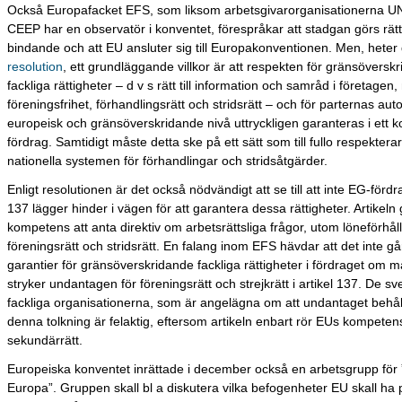
Också Europafacket EFS, som liksom arbetsgivarorganisationerna U
CEEP har en observatör i konventet, förespråkar att stadgan görs rätts
bindande och att EU ansluter sig till Europakonventionen. Men, heter 
resolution
, ett grundläggande villkor är att respekten för gränsöversk
fackliga rättigheter – d v s rätt till information och samråd i företagen
föreningsfrihet, förhandlingsrätt och stridsrätt – och för parternas au
europeisk och gränsöverskridande nivå uttryckligen garanteras i ett kon
fördrag. Samtidigt måste detta ske på ett sätt som till fullo respektera
nationella systemen för förhandlingar och stridsåtgärder.
Enligt resolutionen är det också nödvändigt att se till att inte EG-fördr
137 lägger hinder i vägen för att garantera dessa rättigheter. Artikeln
kompetens att anta direktiv om arbetsrättsliga frågor, utom löneförhål
föreningsrätt och stridsrätt. En falang inom EFS hävdar att det inte går
garantier för gränsöverskridande fackliga rättigheter i fördraget om m
stryker undantagen för föreningsrätt och strejkrätt i artikel 137. De s
fackliga organisationerna, som är angelägna om att undantaget behål
denna tolkning är felaktig, eftersom artikeln enbart rör EUs kompetens 
sekundärrätt.
Europeiska konventet inrättade i december också en arbetsgrupp för ”
Europa”. Gruppen skall bl a diskutera vilka befogenheter EU skall ha 