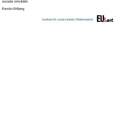
sociala området.
Kerstin Ahlberg
Institutet för social civilrätt
Webbredaktör
|