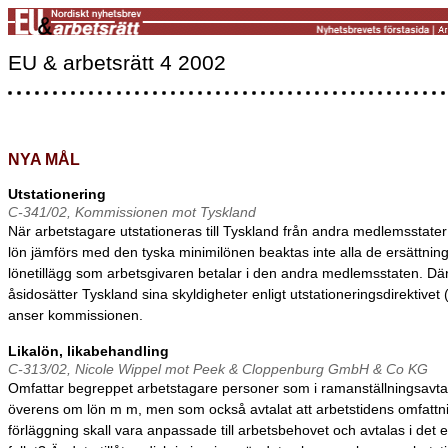
EU & arbetsrätt 4 2002
NYA MÅL
Utstationering
C-341/02, Kommissionen mot Tyskland
När arbetstagare utstationeras till Tyskland från andra medlemsstate
lön jämförs med den tyska minimilönen beaktas inte alla de ersättnin
lönetillägg som arbetsgivaren betalar i den andra medlemsstaten. D
åsidosätter Tyskland sina skyldigheter enligt utstationeringsdirektivet 
anser kommissionen.
Likalön, likabehandling
C-313/02, Nicole Wippel mot Peek & Cloppenburg GmbH & Co KG
Omfattar begreppet arbetstagare personer som i ramanställningsavta
överens om lön m m, men som också avtalat att arbetstidens omfattn
förläggning skall vara anpassade till arbetsbehovet och avtalas i det 