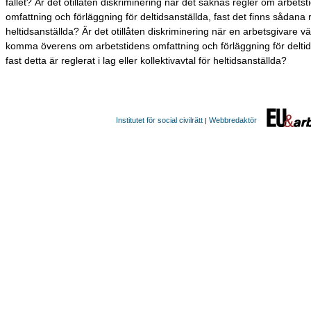
fallet? Är det otillåten diskriminering när det saknas regler om arbetst
omfattning och förläggning för deltidsanställda, fast det finns sådana r
heltidsanställda? Är det otillåten diskriminering när en arbetsgivare vä
komma överens om arbetstidens omfattning och förläggning för deltid
fast detta är reglerat i lag eller kollektivavtal för heltidsanställda?
Institutet för social civilrätt
Webbredaktör
|