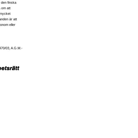
e den finska
a om att
v mycket
anden är att
honom eller
470/03, A.G.M.-