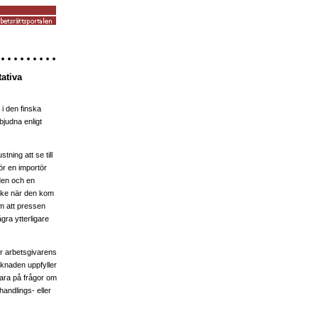
tativa
i den finska
judna enligt
ning att se till
ör en importör
den och en
ärke när den kom
m att pressen
gra ytterligare
ler arbetsgivarens
rknaden uppfyller
ara på frågor om
handlings- eller