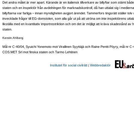
Det andra målet är mer apart. Kärande är en italiensk tillverkare av billyftar som stämt båd
staten och en inspektör från avdelningen för marknadskontroll, då han uttalat sig i mediern
billyftarna var farliga – innan myndigheten avgjort ärendet. Tammerfors tingsrätt ställer tol
invecklade frågor till EG-domstolen, som alla går ut på att utröna om inte inspektörens uttal
likställa med en kvantitativ importrestriktion och om det är möjligt att kräva skadestånd av 
staten.
Kerstin Ahlberg
Mål nr C-40/04, Syuichi Yonemoto mot Virallinen Syyttäjä och Raine Pentti Pöyry, mål nr C-
COS.MET Srl mot finska staten och Tarmo Lehtinen
Institutet för social civilrätt
Webbredaktör
|