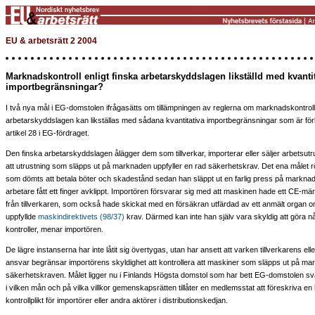
EU & arbetsrätt 2 2004
Marknadskontroll enligt finska arbetarskyddslagen likställd med kvanti
importbegränsningar?
I två nya mål i EG-domstolen ifrågasätts om tillämpningen av reglerna om marknadskontroll 
arbetarskyddslagen kan likställas med sådana kvantitativa importbegränsningar som är förb
artikel 28 i EG-fördraget.
Den finska arbetarskyddslagen ålägger dem som tillverkar, importerar eller säljer arbetsutrust
att utrustning som släpps ut på marknaden uppfyller en rad säkerhetskrav. Det ena målet r
som dömts att betala böter och skadestånd sedan han släppt ut en farlig press på markna
arbetare fått ett finger avklippt. Importören försvarar sig med att maskinen hade ett CE-m
från tillverkaren, som också hade skickat med en försäkran utfärdad av ett anmält organ o
uppfyllde
maskindirektivets (98/37)
krav. Därmed kan inte han själv vara skyldig att göra nå
kontroller, menar importören.
De lägre instanserna har inte låtit sig övertygas, utan har ansett att varken tillverkarens el
ansvar begränsar importörens skyldighet att kontrollera att maskiner som släpps ut på ma
säkerhetskraven. Målet ligger nu i Finlands Högsta domstol som har bett EG-domstolen sv
i vilken mån och på vilka villkor gemenskapsrätten tillåter en medlemsstat att föreskriva en 
kontrollplikt för importörer eller andra aktörer i distributionskedjan.