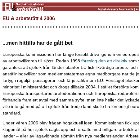
EU & arbetsrätt 4 2006
...men hittills har de gått bet
Europeiska kommissionen har länge försökt driva igenom en europeis
av arbetsvillkoren till sjöss. Redan 1998
föreslog den ett direktiv
som s
garantera att sjöfolk från länder utanför EU fick likvärdiga arbets- och
anställningsvillkor som medlemsstaternas egna medborgare när de 
fartyg i reguljär passagerar- och färjetrafik inom EU. Förslaget block
minoritet i ministerrådet och drogs tillbaka 2004. I stället försökte ko
Europeiska transportarbetarefederationen och Europeiska redareföre
förhandla fram ett avtal med samma syfte, men inte heller det lycka
ville inte gå med på att sjöfolk från tredje land skulle ha lön enligt eur
standard.
Under våren 2006 blev frågan högaktuell igen. Kommissionen fick u
klagomål på hur sjöfolk sagts upp och ersatts med billigare arbetskraft
länder – eller av lågavlönade sjömän från nya medlemsländer. Arbete t