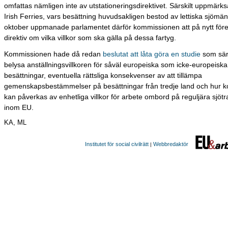
omfattas nämligen inte av utstationeringsdirektivet. Särskilt uppmä
Irish Ferries, vars besättning huvudsakligen bestod av lettiska sjömän.
oktober uppmanade parlamentet därför kommissionen att på nytt föres
direktiv om vilka villkor som ska gälla på dessa fartyg.
Kommissionen hade då redan
beslutat att låta göra en studie
som särs
belysa anställningsvillkoren för såväl europeiska som icke-europeiska
besättningar, eventuella rättsliga konsekvenser av att tillämpa
gemenskapsbestämmelser på besättningar från tredje land och hur 
kan påverkas av enhetliga villkor för arbete ombord på reguljära sjöt
inom EU.
KA, ML
Institutet för social civilrätt
Webbredaktör
|