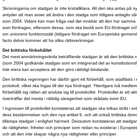
Skrivningarna om stadgan är inte kristallklara. Att den ska antas på n
antyder att man avser att ändra i den stadga som tidigare antagits så
som 2004. Vidare kan man fråga vad det innebär att den har samma 
som fördragen, eftersom dessa, som ska bestå som EU-fördraget oc
om unionens funktionssätt (tidigare fördraget om Europeiska gemens
facto delvis kommer att ha olika rättsverkningar.
Det brittiska förbehållet
Det mest anmärkningsvärda beträffande stadgan är att den brittiska 
(som 2004 godkände stadgan som en integrerad del av konstitutionsf
inte mera kan acceptera att den görs rättsligt bindande.
Den brittiska regeringen har därför gjort ett förbehåll, som stadfästs i e
protokoll, vilket ska fogas till det nya fördraget. Ytterligare två medle
förbehållit sig rätten att ansluta sig till protokollet. Protokollet är ett 
överträffar det mesta i rättslig säregenhet som skådats inom EU.
I ingressen till protokollet konstateras att stadgan ska tolkas strikt i e
dess bestämmelser och den nya artikel 6, och att också brittiska doms
tillämpa stadgan i enlighet härmed. Dessutom konstateras att stadgan
de rättigheter, friheter och principer som redan nu existerar i Europe
och att den inte skapar några nya rättigheter eller principer.