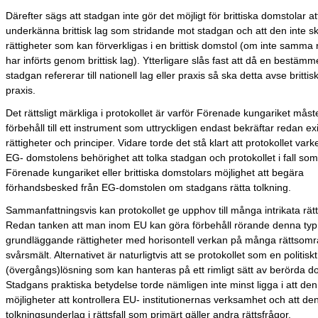
Därefter sägs att stadgan inte gör det möjligt för brittiska domstolar at
underkänna brittisk lag som stridande mot stadgan och att den inte s
rättigheter som kan förverkligas i en brittisk domstol (om inte samma 
har införts genom brittisk lag). Ytterligare slås fast att då en bestämme
stadgan refererar till nationell lag eller praxis så ska detta avse brittisk
praxis.
Det rättsligt märkliga i protokollet är varför Förenade kungariket måst
förbehåll till ett instrument som uttryckligen endast bekräftar redan e
rättigheter och principer. Vidare torde det stå klart att protokollet va
EG- domstolens behörighet att tolka stadgan och protokollet i fall som
Förenade kungariket eller brittiska domstolars möjlighet att begära
förhandsbesked från EG-domstolen om stadgans rätta tolkning.
Sammanfattningsvis kan protokollet ge upphov till många intrikata rätts
Redan tanken att man inom EU kan göra förbehåll rörande denna typ
grundläggande rättigheter med horisontell verkan på många rättsom
svårsmält. Alternativet är naturligtvis att se protokollet som en politis
(övergångs)lösning som kan hanteras på ett rimligt sätt av berörda d
Stadgans praktiska betydelse torde nämligen inte minst ligga i att de
möjligheter att kontrollera EU- institutionernas verksamhet och att den
tolkningsunderlag i rättsfall som primärt gäller andra rättsfrågor.