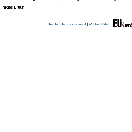
Niklas Bruun
Institutet för social civilrätt
Webbredaktör
|