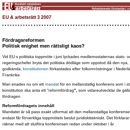
EU & arbetsrätt 3 2007
Fördragsreformen
Politisk enighet men rättsligt kaos?
Vid EU:s politiska toppmöte i juni lyckades medlemsstaternas stats- o
regeringschefer bryta det politiska dödläge som uppstod då den nya, 
godkända,
konstitutionen
förkastades efter folkomröstningar i Neder
Frankrike.
Man enades nu om ett
mandat
för en mellanstatlig konferens som i stä
konstitution ska anta ett "reformfördrag
",
som vidareutvecklar de gäl
fördragen.
Reformfördragets innehåll
Mandatet är så pass exakt utformat att den mellanstatliga konferensen
endast får förverkliga toppmötets beslut juridiskttekniskt. Det förklara
räknar med att slutföra konferensen redan under oktober i år