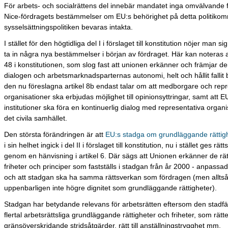
För arbets- och socialrättens del innebär mandatet inga omvälvande 
Nice-fördragets bestämmelser om EU:s behörighet på detta politikom
sysselsättningspolitiken bevaras intakta.
I stället för den högtidliga del I i förslaget till konstitution nöjer man s
ta in några nya bestämmelser i början av fördraget. Här kan noteras att
48 i konstitutionen, som slog fast att unionen erkänner och främjar de
dialogen och arbetsmarknadsparternas autonomi, helt och hållit fallit b
den nu föreslagna artikel 8b endast talar om att medborgare och repr
organisationer ska erbjudas möjlighet till opinionsyttringar, samt att E
institutioner ska föra en kontinuerlig dialog med representativa organ
det civila samhället.
Den största förändringen är att
EU:s stadga om grundläggande rättig
i sin helhet ingick i del II i förslaget till konstitution, nu i stället ges rätt
genom en hänvisning i artikel 6. Där sägs att Unionen erkänner de rät
friheter och principer som fastställs i stadgan från år 2000 - anpassa
och att stadgan ska ha samma rättsverkan som fördragen (men allts
uppenbarligen inte högre dignitet som grundläggande rättigheter).
Stadgan har betydande relevans för arbetsrätten eftersom den stadfäs
flertal arbetsrättsliga grundläggande rättigheter och friheter, som rätten 
gränsöverskridande stridsåtgärder, rätt till anställningstrygghet mm.