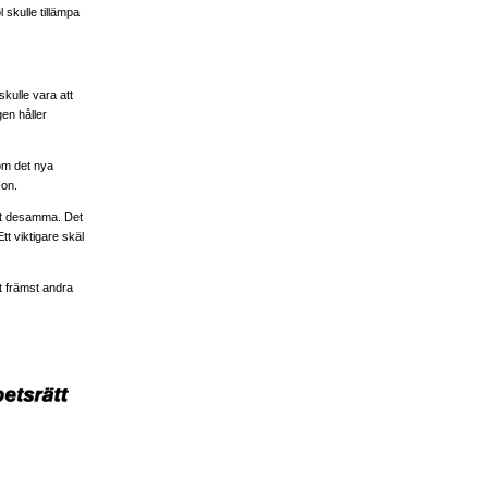
skulle tillämpa
skulle vara att
en håller
 om det nya
son.
ett desamma. Det
tt viktigare skäl
et främst andra