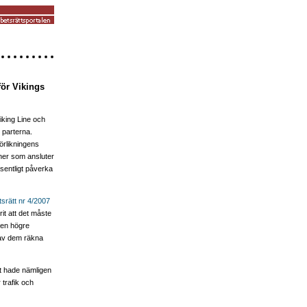
för Vikings
iking Line och
 parterna.
förlikningens
oner som ansluter
äsentligt påverka
srätt nr 4/2007
rit att det måste
den högre
 av dem räkna
et hade nämligen
r trafik och