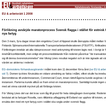
EU & arbetsrätt 1 2008
Förlikning avvärjde maratonprocess Svensk flagga i stället för estnisk 
nya fartyg
Den 3 mars, fyra dagar innan den engelska Court of Appeal skulle återuppta målet mellan V
Finlands Sjömansunion/Internationella Transportarbetarefederationen (FSU/ITF), förlikades
Förlikningen innebär att alla rättsprocesser med anknytning till tvisten lagts ned. I övrigt är 
innehåll konfidentiellt, men enligt ett pressmeddelande från rederiet påverkar "de transakti
sig till denna överenskommelse" inte Viking Lines resultat negativt och är inte ägnade att v
värdet av aktierna i rederiet.
EG-domstolens förhandsavgörande
i målet kom den 11 december förra året (
se EU & arbet
sid 7
). Domen tycktes förutsätta en vidare utredning av fakta i målet, vilket skulle ha innebu
återremitteras till underinstansen, Commercial Court, innan rättsfrågorna kunde avgöras i 
instansen. Parterna kunde alltså se fram emot en maratonprocess. Samtidigt kunde ingen
med att vinna särskilt mycket på att förlänga tvisten.
För Viking Lines del var det krav som låg till grund för hela rättegången överspelat. Rederi
beslutat att ta fartyget Rosella, vars tilltänkta utflaggning till Estland var upphov till tvisten, u
ersätta den med ett nytt fartyg som i stället ska segla under svensk flagg.