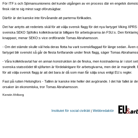
För ITF:s och Sjömansunionens del kunde utgången av en process där en engelsk domstol 
finsk rätt te sig minst sagt oförutsägbar.
Därför är det kanske inte förvånande att parterna förlikades.
Det har antytts att rederiets skäl för att välja svensk flagg för det nya fartyget Viking XPRS 
svenska SEKO Sjöfolks kollektivavtal är billigare för arbetsgivarna än FSU:s. Den förklaring
knappast, menar SEKO:s vice ordförande Tomas Abrahamsson.
- Om det stämde skulle väl hela deras flotta ha varit svenskflaggad för länge sedan. Även
fartyget blir svenskt så går de flesta fortfarande under finsk flagg, säger Tomas Abrahams
- Våra kollektivavtal har en annan konstruktion än de finska, men kostnaderna är i stort s
svenska statsstödet till sjöfarten är fördelaktigare för arbetsgivarna, men det är marginellt. E
för att välja svensk flagg är att det bara är då som man får sälja snus enligt EU:s regler.
Fast på rutten Helsingfors - Tallinn är kanske inte heller det avgörande. I det här fallet är d
orsaker än ekonomiska, tror Tomas Abrahamsson.
Kerstin Ahlberg
Institutet för social civilrätt
Webbredaktör
|