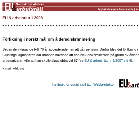
EU & arbetsrätt 1 2008
Förlikning i norskt mål om åldersdiskriminering
Sedan den klagande fyllt 70 år accepterade han att gå i pension. Därför blev det förlikning i 
Gulatings lagmansrett där mannen hävdade att han blev diskriminerade på grund av ålder 
arbetsgivaren ville att han skulle sluta jobba vid 67 (se
EU & arbetsrätt nr 1/2007 sid 4
).
Kerstin Ahlberg
Institutet för social civilrätt
Webbredaktör
|