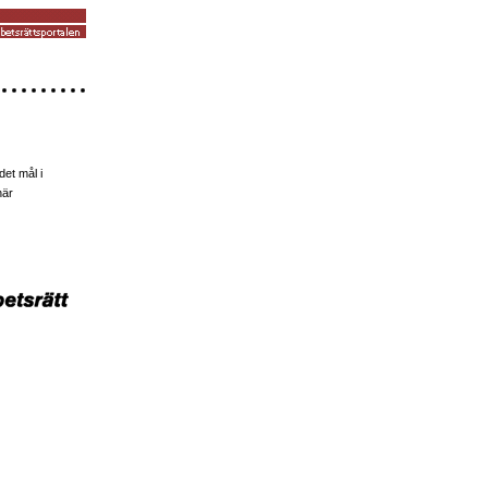
det mål i
när