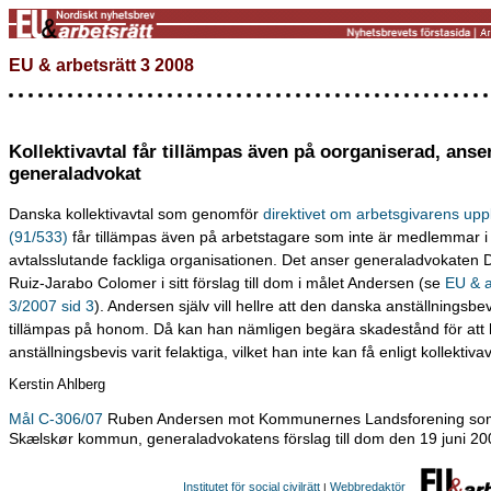
EU & arbetsrätt 3 2008
Kollektivavtal får tillämpas även på oorganiserad, anse
generaladvokat
Danska kollektivavtal som genomför
direktivet om arbetsgivarens uppl
(91/533)
får tillämpas även på arbetstagare som inte är medlemmar i
avtalsslutande fackliga organisationen. Det anser generaladvokaten
Ruiz-Jarabo Colomer i sitt förslag till dom i målet Andersen (se
EU & a
3/2007 sid 3
). Andersen själv vill hellre att den danska anställningsbe
tillämpas på honom. Då kan han nämligen begära skadestånd för att
anställningsbevis varit felaktiga, vilket han inte kan få enligt kollektivav
Kerstin Ahlberg
Mål C-306/07
Ruben Andersen mot Kommunernes Landsforening so
Skælskør kommun, generaladvokatens förslag till dom den 19 juni 20
Institutet för social civilrätt
Webbredaktör
|