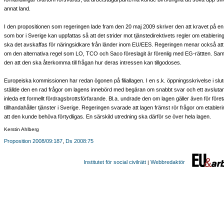
annat land.
I den propositionen som regeringen lade fram den 20 maj 2009 skriver den att kravet på en
som bor i Sverige kan uppfattas så att det strider mot tjänstedirektivets regler om etablering
ska det avskaffas för näringsidkare från länder inom EU/EES. Regeringen menar också att 
om den alternativa regel som LO, TCO och Saco föreslagit är förenlig med EG-rättten. Samt
den att den ska återkomma till frågan hur deras intressen kan tillgodoses.
Europeiska kommissionen har redan ögonen på filiallagen. I en s.k. öppningsskrivelse i slute
ställde den en rad frågor om lagens innebörd med begäran om snabbt svar och ett avslutan
inleda ett formellt fördragsbrottsförfarande. Bl.a. undrade den om lagen gäller även för företag
tillhandahåller tjänster i Sverige. Regeringen svarade att lagen främst rör frågor om etableri
att den kunde behöva förtydligas. En särskild utredning ska därför se över hela lagen.
Kerstin Ahlberg
Proposition 2008/09:187
,
Ds 2008:75
Institutet för social civilrätt
Webbredaktör
|