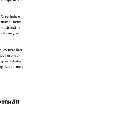
 föreståndare
sfrihet. Därför
det är osäkert
idigt antyder
t av förra året
de hot om att
 som tillfälligt
ng i landet, men