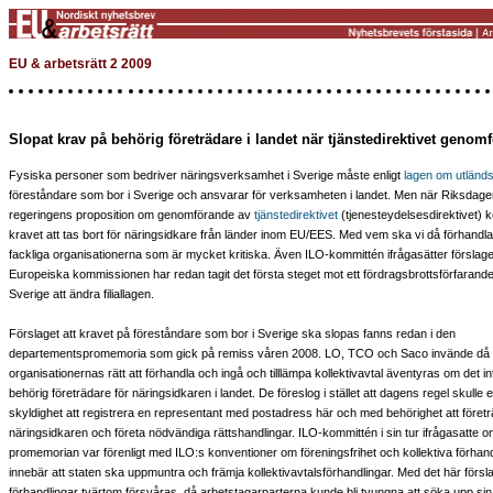
EU & arbetsrätt 2 2009
Slopat krav på behörig företrädare i landet när tjänstedirektivet genomf
Fysiska personer som bedriver näringsverksamhet i Sverige måste enligt
lagen om utländsk
föreståndare som bor i Sverige och ansvarar för verksamheten i landet. Men när Riksdagen
regeringens proposition om genomförande av
tjänstedirektivet
(tjenesteydelsesdirektivet)
kravet att tas bort för näringsidkare från länder inom EU/EES. Med vem ska vi då förhandl
fackliga organisationerna som är mycket kritiska. Även ILO-kommittén ifrågasätter förslag
Europeiska kommissionen har redan tagit det första steget mot ett fördragsbrottsförfarande 
Sverige att ändra filiallagen.
Förslaget att kravet på föreståndare som bor i Sverige ska slopas fanns redan i den
departementspromemoria som gick på remiss våren 2008. LO, TCO och Saco invände då at
organisationernas rätt att förhandla och ingå och tilllämpa kollektivavtal äventyras om det in
behörig företrädare för näringsidkaren i landet. De föreslog i stället att dagens regel skulle
skyldighet att registrera en representant med postadress här och med behörighet att föret
näringsidkaren och företa nödvändiga rättshandlingar. ILO-kommittén i sin tur ifrågasatte om
promemorian var förenligt med ILO:s konventioner om föreningsfrihet och kollektiva förhan
innebär att staten ska uppmuntra och främja kollektivavtalsförhandlingar. Med det här försla
förhandlingar tvärtom försvåras, då arbetstagarparterna kunde bli tvungna att söka upp sina