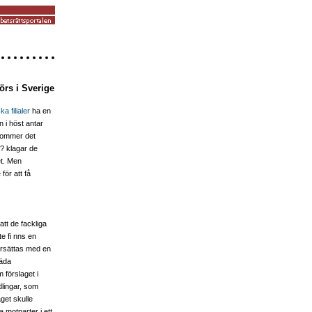
örs i Sverige
a filialer
ha en
 i höst antar
 kommer det
a? klagar de
et. Men
för att få
t de fackliga
te fi nns en
 ersättas med en
räda
 förslaget i
dlingar, som
get skulle
 motparter i ett