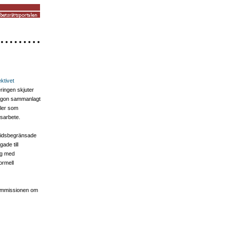
ektivet
ringen skjuter
 någon sammanlagt
gler som
gsarbete.
 tidsbegränsade
ade till
ng med
ormell
 kommissionen om