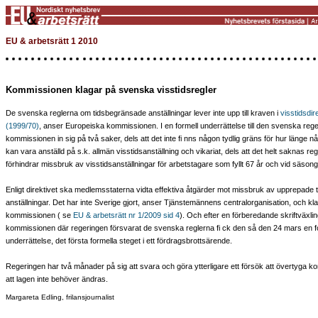
EU & arbetsrätt 1 2010
Kommissionen klagar på svenska visstidsregler
De svenska reglerna om tidsbegränsade anställningar lever inte upp till kraven i
visstidsdir
(1999/70)
, anser Europeiska kommissionen. I en formell underrättelse till den svenska rege
kommissionen in sig på två saker, dels att det inte fi nns någon tydlig gräns för hur länge
kan vara anställd på s.k. allmän visstidsanställning och vikariat, dels att det helt saknas re
förhindrar missbruk av visstidsanställningar för arbetstagare som fyllt 67 år och vid säson
Enligt direktivet ska medlemsstaterna vidta effektiva åtgärder mot missbruk av upprepade
anställningar. Det har inte Sverige gjort, anser Tjänstemännens centralorganisation, och klag
kommissionen ( se
EU & arbetsrätt nr 1/2009 sid 4
). Och efter en förberedande skriftväxli
kommissionen där regeringen försvarat de svenska reglerna fi ck den så den 24 mars en f
underrättelse, det första formella steget i ett fördragsbrottsärende.
Regeringen har två månader på sig att svara och göra ytterligare ett försök att övertyga
att lagen inte behöver ändras.
Margareta Edling, frilansjournalist