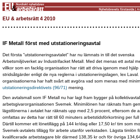
EU & arbetsrätt 4 2010
IF Metall först med utstationeringsavtal
Det första "utstationeringsavtalet" har nu lämnats in till det svenska
Arbetsmiljöverket av Industrifacket Metall. Med det menas ett avtal 
villkor som en facklig organisation har rätt att driva igenom med hjälp
stridsåtgärder enligt de nya reglerna i utstationeringslagen, lex Laval.
organisationerna har haft svårt att avgöra vad som menas med minimi
utstationeringsdirektivets (96/71)
mening.
Den avtalsmall som IF Metall nu har lagt fram bygger på kollektivavta
arbetsgivarorganisationen Svemek. Minimilönen har räknats fram ge
lägstlönerna i avtalet har räknats upp med 2,5 procent, eftersom de 
omfattas av detta har rätt till 60 minuters arbetstidsförkortning per ful
Därtill kommer ett lönetillägg på 144 kr/dag eller 17,50 kr/ tim som m
Svemek-avtalets tillägg för arbete utanför verkstaden. Lägsta timlön fö
kvalificerade arbetstagare blir därmed 138,35 kr och för övriga 134,64