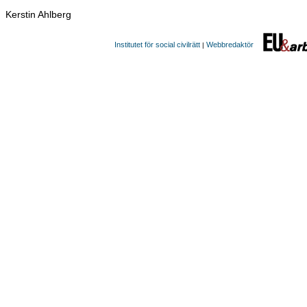
Kerstin Ahlberg
Institutet för social civilrätt
Webbredaktör
|