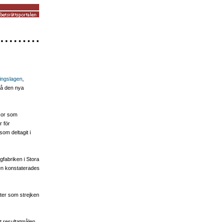
ingslagen
,
på den nya
kor som
r för
som deltagit i
fabriken i Stora
en konstaterades
ster som strejken
t resultatmålen