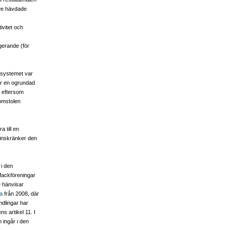
 De hävdade
ivitet och
gerande (för
ussystemet var
för en ogrundad
, eftersom
domstolen
a till en
 inskränker den
 i den
 fackföreningar
D hänvisar
a
från 2008, där
andlingar har
s artikel 11. I
 ingår i den