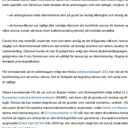
hade uppnåtts och full bonus hade betalats till de arbetstagare som inte deltagit i strejken.
• att arbetsgivaren hade diskriminerat dem på grund av facklig tillhörighet och facklig akt
• att bonusvillkoret var ogiltigt eller oskäligt eftersom det överförde ansvar för fackets a
vilket ansvar kunde utkrävas inom kollektivavtalssystemet) på enskilda anställda.
Facket fick inte medhåll i underrätt, men hovrätten ansåg att det ifrågasatta villkoret i bon
olagligt och diskriminerande eftersom det innebar att fackligt anslutna och aktiva utsattes 
särbehandling. Däremot kunde de inte få gottgörelse enligt den finska likabehandlingslagen
gottgörelse inte fi nns föreskriven som en påföljd för denna typ av diskriminering. Högsta 
beviljade prövningstillstånd.
HD konstaterade att en arbetstagare enligt den finska
arbetsavtalslagen
13:1 har rätt att hör
fackförening och att verka i denna. Det är förbjudet att begränsa denna rätt, och avtal som
är ogiltiga.
Vidare konstaterade HD att var och en åtnjuter mötes- och föreningsfrihet enligt artikel 11.1
Europeiska mänskorättskonventionen
(EKMR), vari även rätt att grunda och ansluta sig till
ingår. Denna rätt kan endast begränsas på de grunder som särskilt omnämns i artikeln. H
dessutom till den Europeiska mänskorättsdomstolens avgörande i målet
Demir och Baykar
denna med hänvisning bl.a. till
ILO-konventionen nr 98
slår fast att rätten till kollektiva förh
kommit att utgöra en central del av den föreningsfrihet som garanteras i Europakonventionen
avgörandet
Enerji Yapi-Yol Sen
från 2009 har den dessutom slagit fast att också strejkrätten