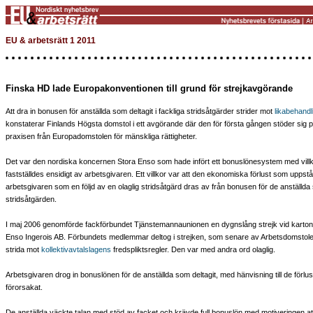
EU & arbetsrätt 1 2011
Finska HD lade Europakonventionen till grund för strejkavgörande
Att dra in bonusen för anställda som deltagit i fackliga stridsåtgärder strider mot
likabehandl
konstaterar Finlands Högsta domstol i ett avgörande där den för första gången stöder sig 
praxisen från Europadomstolen för mänskliga rättigheter.
Det var den nordiska koncernen Stora Enso som hade infört ett bonuslönesystem med vill
fastställdes ensidigt av arbetsgivaren. Ett villkor var att den ekonomiska förlust som uppstå
arbetsgivaren som en följd av en olaglig stridsåtgärd dras av från bonusen för de anställda 
stridsåtgärden.
I maj 2006 genomförde fackförbundet Tjänstemannaunionen en dygnslång strejk vid kartong
Enso Ingerois AB. Förbundets medlemmar deltog i strejken, som senare av Arbetsdomstol
strida mot
kollektivavtalslagens
fredspliktsregler. Den var med andra ord olaglig.
Arbetsgivaren drog in bonuslönen för de anställda som deltagit, med hänvisning till de förlu
förorsakat.
De anställda väckte talan med stöd av facket och krävde full bonuslön med motiveringen at