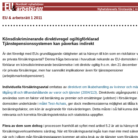
EU & arbetsrätt 1 2011
Könsdiskriminerande direktivregel ogiltigförklarad
Tjänstepensionssystemen kan påverkas indirekt
Är det förenligt med EUs grundläggande rättigheter att ta hänsyn till kön som en riskfaktor 
av privata försäkringsavtal? Denna fråga besvaras i huvudsak nekande av EU-domstolen 
förklarar en könsdiskriminerande bestämmelse i ett direktiv ogiltig fr.o.m. den 21 decemb
rör privata försäkringar, men har sannolikt implikationer även för tjänstepensioner
(
arbejdsmarkedspensioner
).
Individuella försäkringsavtal
omfattas av
direktivet om likabehandling av kvinnor och män
tillgång till och tillhandahållande av varor och tjänster (2004/113)
. Direktivets utgångspunkt ä
användas som en faktor vid beräkning av premier och ersättningar (
ydelser)
i försäkringar.
domstolen underkände i
målet Test-Achats
, ger dock medlemsstaterna möjlighet att tillåta
beräkningsfaktor, om kön är avgörande för riskvärderingen. Detta måste i så fall kunna 
relevanta och korrekta försäkringstekniska och statistiska uppgifter.
Flera av dem som deltog
i processen framhöll att syftet med artikel 5.2 är att ta hänsyn til
försäkringsverksamhetens särdrag. När ett försäkringsavtal ingås kan man inte med säke
när och i vilken mån försäkringstagaren kommer att göra bruk av de tjänster som försäkri