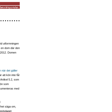
vid utformningen
i en dom där den
er 2012. Domen
 när det gäller
r att kön inte får
 Artikel 5.2, som
 kön som
dokumenteras med
l
rhet säga om,
ngsbolaget