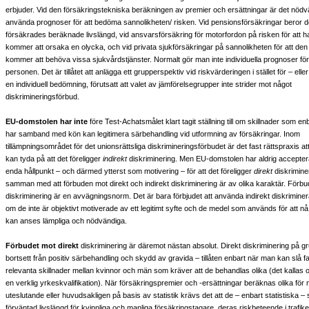
erbjuder. Vid den försäkringstekniska beräkningen av premier och ersättningar är det nödvä
använda prognoser för att bedöma sannolikheten/ risken. Vid pensionsförsäkringar beror d
försäkrades beräknade livslängd, vid ansvarsförsäkring för motorfordon på risken för att ha
kommer att orsaka en olycka, och vid privata sjukförsäkringar på sannolikheten för att de
kommer att behöva vissa sjukvårdstjänster. Normalt gör man inte individuella prognoser fö
personen. Det är tillåtet att anlägga ett grupperspektiv vid riskvärderingen i stället för – el
en individuell bedömning, förutsatt att valet av jämförelsegrupper inte strider mot något
diskrimineringsförbud.
EU-domstolen har inte
före Test-Achatsmålet klart tagit ställning till om skillnader som enb
har samband med kön kan legitimera särbehandling vid utformning av försäkringar. Inom
tillämpningsområdet för det unionsrättsliga diskrimineringsförbudet är det fast rättspraxis att
kan tyda på att det föreligger
indirekt
diskriminering. Men EU-domstolen har aldrig acceptera
enda hållpunkt – och därmed ytterst som motivering – för att det föreligger
direkt
diskrimine
samman med att förbuden mot direkt och indirekt diskriminering är av olika karaktär. Förbud
diskriminering är en avvägningsnorm. Det är bara förbjudet att använda indirekt diskriminer
om de inte är objektivt motiverade av ett legitimt syfte och de medel som används för att nå 
kan anses lämpliga och nödvändiga.
Förbudet mot direkt
diskriminering är däremot nästan absolut. Direkt diskriminering på g
bortsett från positiv särbehandling och skydd av gravida – tillåten enbart när man kan slå fas
relevanta skillnader mellan kvinnor och män som kräver att de behandlas olika (det kallas 
en verklig yrkeskvalifikation). När försäkringspremier och -ersättningar beräknas olika för
uteslutande eller huvudsakligen på basis av statistik krävs det att de – enbart statistiska – s
förväntad livslängd för kvinnliga och manliga försäkringstagare, deras riskbeteende i trafi