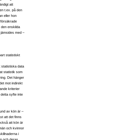
ndigt att
en t.ex. på den
n eller hon
n försäkrade
r den enskilda
ler jämsides med –
art statistiskt
 statistiska data
t statistik som
ring. Det hänger
et mot indirekt
ande kriterier
detta syfte inte
rund av kön är –
t att det finns
också att kön är
 män och kvinnor
killnaderna i
ken och deras