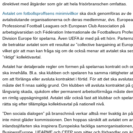
direktivet med åtgärder som gör att hela frisörbranschen omfattas.
Avtalet om fotbollsproffsens minimivillkor
ska dock genomföras av de
avtalsslutande organisationerna och deras medlemmar, dvs. Europe
Professional Football Leagues och European Club Association på
arbetsgivarsidan och Fédération Internationale de Footballeurs Profe
Division Europe för spelarna. Även UEFA är med på ett hörn. Partern
de betraktar avtalet som ett resultat av ”collective bargaining at Euro
vilket gör att man kan fråga sig om de också menar att avtalet ska se
”riktigt” kollektivavtal.
Avtalet har detaljerade regler om formen på spelarnas kontrakt och 
ska innehålla. Bl.a. ska klubben och spelaren ha samma rättigheter at
om att förlänga eller avsluta kontraktet i förtid. För att det ska avslutas 
måste det fi nnas saklig grund. Om klubben vill avsluta kontraktet på
långvarig skada, sjukdom eller permanent arbetsoförmåga måste den
en rimlig uppsägningstid. Avtalet slår också fast att klubbar och spel
rätta sig efter tillämpliga kollektivavtal på nationell nivå.
”Den sociala dialogen” på branschnivå verkar alltså mer livaktig än på 
inte minst gläder kommissionen. Den hoppas särskilt att avtalet om ar
inlandssjöfarten ska inspirera Europeiska fackliga samorganisationen
BusinessEurope, UEAPME och CEEP som sitter och förhandlar om änd