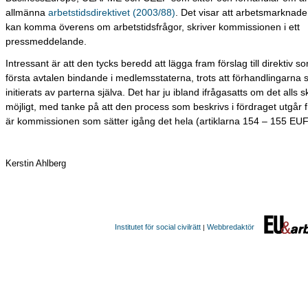
allmänna
arbetstidsdirektivet (2003/88)
. Det visar att arbetsmarknade
kan komma överens om arbetstidsfrågor, skriver kommissionen i ett
pressmeddelande.
Intressant är att den tycks beredd att lägga fram förslag till direktiv s
första avtalen bindande i medlemsstaterna, trots att förhandlingarna 
initierats av parterna själva. Det har ju ibland ifrågasatts om det alls s
möjligt, med tanke på att den process som beskrivs i fördraget utgår f
är kommissionen som sätter igång det hela (artiklarna 154 – 155 EUF
Kerstin Ahlberg
Institutet för social civilrätt
Webbredaktör
|