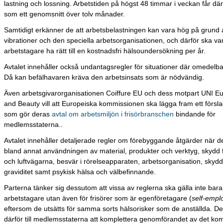
lastning och lossning. Arbetstiden på högst 48 timmar i veckan får dä
som ett genomsnitt över tolv månader.
Samtidigt erkänner de att arbetsbelastningen kan vara hög på grund a
vibrationer och den speciella arbetsorganisationen, och därför ska va
arbetstagare ha rätt till en kostnadsfri hälsoundersökning per år.
Avtalet innehåller också undantagsregler för situationer där omedelbar
Då kan befälhavaren kräva den arbetsinsats som är nödvändig.
Även arbetsgivarorganisationen Coiffure EU och dess motpart UNI Eu
and Beauty vill att Europeiska kommissionen ska lägga fram ett förslag t
som gör deras
avtal om arbetsmiljön i frisörbranschen
bindande för
medlemsstaterna..
Avtalet innehåller detaljerade regler om förebyggande åtgärder när de
bland annat användningen av material, produkter och verktyg, skydd 
och luftvägarna, besvär i rörelseapparaten, arbetsorganisation, skydd
graviditet samt psykisk hälsa och välbefinnande.
Parterna tänker sig dessutom att vissa av reglerna ska gälla inte bara
arbetstagare utan även för frisörer som är egenföretagare (
self-empl
eftersom de utsätts för samma sorts hälsorisker som de anställda. De
därför till medlemsstaterna att komplettera genomförandet av det 