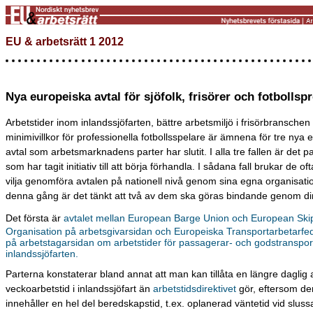
EU & arbetsrätt 1 2012
Nya europeiska avtal för sjöfolk, frisörer och fotbollspr
Arbetstider inom inlandssjöfarten, bättre arbetsmiljö i frisörbranschen
minimivillkor för professionella fotbollsspelare är ämnena för tre nya
avtal som arbetsmarknadens parter har slutit. I alla tre fallen är det p
som har tagit initiativ till att börja förhandla. I sådana fall brukar de of
vilja genomföra avtalen på nationell nivå genom sina egna organisati
denna gång är det tänkt att två av dem ska göras bindande genom dir
Det första är
avtalet mellan European Barge Union och European Ski
Organisation på arbetsgivarsidan och Europeiska Transportarbetarfe
på arbetstagarsidan om arbetstider för passagerar- och godstransport
inlandssjöfarten.
Parterna konstaterar bland annat att man kan tillåta en längre daglig 
veckoarbetstid i inlandssjöfart än
arbetstidsdirektivet
gör, eftersom de
innehåller en hel del beredskapstid, t.ex. oplanerad väntetid vid sluss