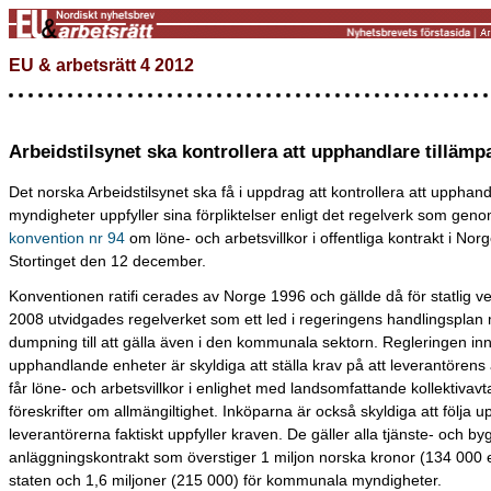
EU & arbetsrätt 4 2012
Arbeidstilsynet ska kontrollera att upphandlare tillämp
Det norska Arbeidstilsynet ska få i uppdrag att kontrollera att upphan
myndigheter uppfyller sina förpliktelser enligt det regelverk som geno
konvention nr 94
om löne- och arbetsvillkor i offentliga kontrakt i Nor
Stortinget den 12 december.
Konventionen ratifi cerades av Norge 1996 och gällde då för statlig 
2008 utvidgades regelverket som ett led i regeringens handlingsplan 
dumpning till att gälla även i den kommunala sektorn. Regleringen inn
upphandlande enheter är skyldiga att ställa krav på att leverantörens
får löne- och arbetsvillkor i enlighet med landsomfattande kollektivavta
föreskrifter om allmängiltighet. Inköparna är också skyldiga att följa up
leverantörerna faktiskt uppfyller kraven. De gäller alla tjänste- och by
anläggningskontrakt som överstiger 1 miljon norska kronor (134 000 e
staten och 1,6 miljoner (215 000) för kommunala myndigheter.