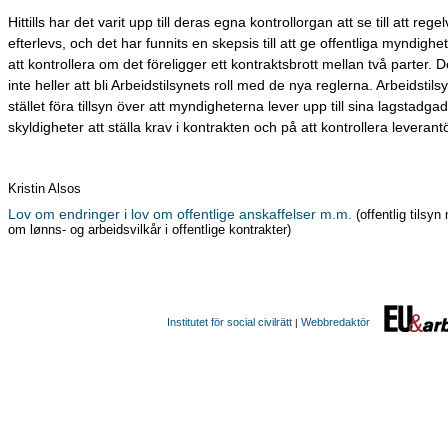
Hittills har det varit upp till deras egna kontrollorgan att se till att rege
efterlevs, och det har funnits en skepsis till att ge offentliga myndighe
att kontrollera om det föreligger ett kontraktsbrott mellan två parter.
inte heller att bli Arbeidstilsynets roll med de nya reglerna. Arbeidstils
stället föra tillsyn över att myndigheterna lever upp till sina lagstadga
skyldigheter att ställa krav i kontrakten och på att kontrollera leverant
Kristin Alsos
Lov om endringer i lov om offentlige anskaffelser m.m.
(offentlig tilsyn
om lønns- og arbeidsvilkår i offentlige kontrakter)
Institutet för social civilrätt
Webbredaktör
|