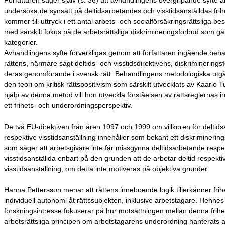
Författaren säger själv (s. 36) att avhandlingens övergripande syfte är
undersöka de synsätt på deltidsarbetandes och visstidsanställdas fri
kommer till uttryck i ett antal arbets- och socialförsäkringsrättsliga b
med särskilt fokus på de arbetsrättsliga diskrimineringsförbud som gä
kategorier.
Avhandlingens syfte förverkligas genom att författaren ingående beh
rättens, närmare sagt deltids- och visstidsdirektivens, diskriminering
deras genomförande i svensk rätt. Behandlingens metodologiska utg
den teori om kritisk rättspositivism som särskilt utvecklats av Kaarlo 
hjälp av denna metod vill hon utveckla förståelsen av rättsreglernas in
ett frihets- och underordningsperspektiv.
De två EU-direktiven från åren 1997 och 1999 om villkoren för deltids
respektive visstidsanställning innehåller som bekant ett diskriminerin
som säger att arbetsgivare inte får missgynna deltidsarbetande respe
visstidsanställda enbart på den grunden att de arbetar deltid respekti
visstidsanställning, om detta inte motiveras på objektiva grunder.
Hanna Pettersson menar att rättens inneboende logik tillerkänner frih
individuell autonomi åt rättssubjekten, inklusive arbetstagare. Hennes
forskningsintresse fokuserar på hur motsättningen mellan denna frih
arbetsrättsliga principen om arbetstagarens underordning hanterats 