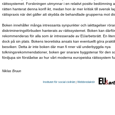
rättssystemet. Forskningen utmynnar i en relativt positiv bedömning 
rätten hanterat denna konfl ikt, medan hon är mer kritisk till svensk la
rättspraxis när det gäller att skydda de behandlade grupperna mot dis
Boken innehåller många intressanta synpunkter och iakttagelser röra
diskrimineringsförbuden hanterats av rättssystemet. Boken kan därfö
rekommenderas för alla som är intresserade av EUarbetsrätt. En liten
dock på sin plats. Bokens teoretiska ansats kan eventuellt göra prakti
besviken: Detta är inte boken där man fi nner väl underbyggda nya
tolkningsrekommendationer, boken ger snarare byggstenar för den so
fördjupa sin förståelse av hur vårt moderna europeiska rättssystem f
Niklas Bruun
Institutet för social civilrätt
Webbredaktör
|