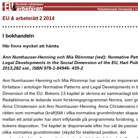
EU & arbetsrätt 2 2014
I bokhandeln
Här finns mycket att hämta
Ann Numhauser-Henning och Mia Rönnmar (red): Normative Pat
Legal Developments in the Social Dimension of the EU, Hart Pub
2013,282 sid., ISBN 978-1-84946- 435-2
Ann Numhauser-Henning och Mia Rönnmar har samlat en imponeran
författare i antologin Normative Patterns and Legal Developments in t
Dimension of the EU. Bokens 13 kapitel är skrivna av sammanlagt tolv 
Redaktörerna är ledande inom forskningsprogrammet Norma, som g
Anna Christensen och Ann Numhauser-Henning. Anna Christensens t
rätten som normativa (kraft)fält i vilka normativa grundmönster skapas
mellan ett antal poler har stort inflytande på programmets forskning, 
bokens disposition. Tre kapitel är disponerade efter hur väl de passar
olika normativa grundmönster (skydd för etablerad position, det