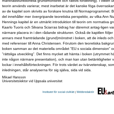
marknadsfunktionella grundmönstret och rättvis fördelning). I vilken u
teorin används varierar, mest inarbetat är det kanske föga överraska
av de kapitel som skrivits av forskare knutna till Normaprogrammet. 
del innehåller mer övergripande teoretiska perspektiv, av vilka Ann 
Hennings kapitel är en utmärkt introduktion till teorin om normativa 
Kaarlo Tuoris och Silvana Sciarras bidrag har däremot antag-ligen vari
närmare placera in i den rådande strukturen. Också de kapitlen följer
annars mest framträdande (grund)mönstret i boken, att de inleds och
med referenser till Anna Christensen. Förutom den teoretiska bakgru
boken samman av det materiella området ”EU:s sociala dimension” o
”rättsliga utveckling”. Det finns mycket att hämta i boken (utrymmet 
inte någon närmare presentation), och man kan utan betänkligheter v
lockar i innehållsförteckningen. För trots värdet av tvärvetenskap, som
inledningen, står analyserna för sig själva, sida vid sida.
Mikael Hansson
Universitetslektor vid Uppsala universitet
Institutet för social civilrätt
Webbredaktör
|