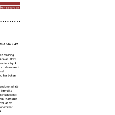
bour Law, Hart
ch ställning i
ken är uttalat
 hämtat intryck
och diskuterar i
und
nog har boken
ensionerad från
i tre olika
institutionell
nomi (särskilda
ter, är av
utonomi här
k.