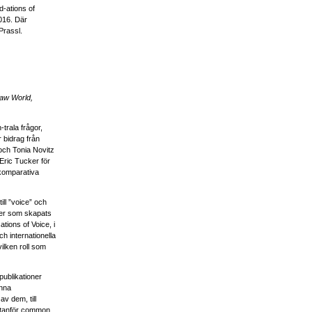
d-ations of
016. Där
Prassl.
Law World,
trala frågor,
 bidrag från
och Tonia Novitz
Eric Tucker för
 komparativa
ill ”voice” och
oner som skapats
tions of Voice, i
ch internationella
ilken roll som
publikationer
änna
v dem, till
utanför common