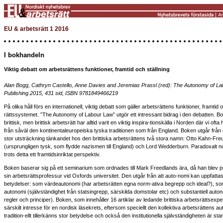
EU & arbetsrätt 1 2016
I bokhandeln
Viktig debatt om arbetsrättens funktioner, framtid och ställning
Alan Bogg, Cathryn Castello, Anne Davies and Jeremias Prassl (red): The Autonomy of La
Publishing.2015, 431 sid, ISBN 9781849466219
På olika håll förs en internationell, viktig debatt som gäller arbetsrättens funktioner, framtid o
rättssystemet. ”The Autonomy of Labour Law” utgör ett intressant bidrag i den debatten. Bo
brittisk, men brittisk arbetsrätt har alltid varit en viktig inspira-tionskälla i Norden där vi ofta
från såväl den kontinentaleuropeiska tyska traditionen som från England. Boken utgår från 
stor utsträckning tänkandet hos den brittiska arbetsrättens två stora namn: Otto Kahn-Fre
(ursprungligen tysk, som flydde nazismen till England) och Lord Wedderburn. Paradoxalt 
trots detta ett framtidsinriktat perspektiv.
Boken baserar sig på ett seminarium som ordnades till Mark Freedlands ära, då han blev p
sin arbetsrättsprofessur vid Oxfords universitet. Den utgår från att auto-nomi kan uppfattas 
betydelser: som värdeautonomi (har arbetsrätten egna norm-ativa begrepp och ideal?), som 
autonomi (självständighet från statsingrepp, särskilda domstolar etc) och substantiell auto
regler och principer). Boken, som innehåller 16 artiklar av ledande brittiska arbetsrättsexper
särskilt intresse för en nordisk läsekrets, eftersom speciellt den kollektiva arbetsrättens a
tradition-ellt tillerkänns stor betydelse och också den institutionella självständigheten är star