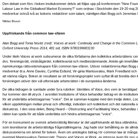
Den debatt som förs i boken institukommer delvis att följas upp på konferensen ”New Foun
Labour Law in the Globalised Market Economy?” som ordnas i Stockholm den 19-20 maj 2
medverkar också två av bokens redaktörer som talare, nämligen Alan Bogg och Jeremias 
Niklas Bruun
Uppfriskande från common law-sfären
Alan Bogg and Tonia Novitz (red): Voices at work: Continuity and Change in the Common 
Oxford University Press 2014, 481 sid, ISBN 9780199683130
Under titeln Voices at work subsumerar de olika författarna den kollektiva arbetsrättens cen-
dvs. föreningsrätt, stridsåtgärder, kollektivavtal och medbestämmande. Antolo-gin innehåller
namnkunniga rättsvetenskapare från common law-sfären. Utöver redaktörerna Alan Bogg 
medverkar bl.a. Anne Davies, Cynthia Estlund, Vir-ginia Mantouvalou, Mark Freedland och 
att nämna några. Boken är resultatet av ett forskningsprojekt som syftat till att bredda den
forskningen utöver den väl utforskade arbetsrätten i de europeiska länderna.
De olika bidragen är samlade under fyra rubriker: Identities of Voice, dvs vem är berättigad t
hur kommer den till utryck. I avsnittet Institutions of Voice behandlar bidrag-en de instituti
för att underlätta arbetstagarnas ”voice”. Det är samman-kopplat med den tredje delen, Loca
vilken uppdelningen mellan privat och offentligt, individen och kollektivet och det nationella o
diskuteras. I den sista delen, Being Heard – Obstructing and Faciltitating Voice, behandlas v
rätten kan spela för att både underlätta och hindra arbetstagarnas ”voice”.
För en konsument av svensk arbetsrättslig litteratur är det uppfriskande att läsa utländska 
som teoretiserar de arbetsrättsliga frågeställningarna. Jag hade stor behållning av de allm
diskussionerna om ämnet för boken. Även om antologins bidrag rör common law är många a
exempel Mantouvalous Democratic Theory and Voices at Work, av intresse även för oss 