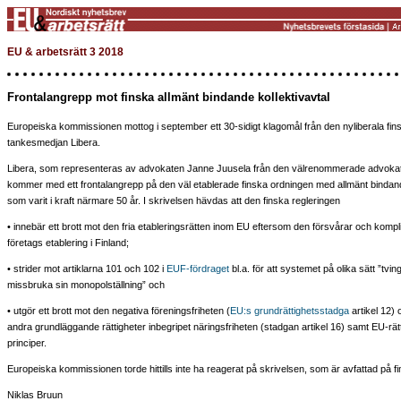
EU & arbetsrätt 3 2018
Frontalangrepp mot finska allmänt bindande kollektivavtal
Europeiska kommissionen mottog i september ett 30-sidigt klagomål från den nyliberala fin
tankesmedjan Libera.
Libera, som representeras av advokaten Janne Juusela från den välrenommerade advoka
kommer med ett frontalangrepp på den väl etablerade finska ordningen med allmänt bindand
som varit i kraft närmare 50 år. I skrivelsen hävdas att den finska regleringen
• innebär ett brott mot den fria etableringsrätten inom EU eftersom den försvårar och kompl
företags etablering i Finland;
• strider mot artiklarna 101 och 102 i
EUF-fördraget
bl.a. för att systemet på olika sätt ”tvin
missbruka sin monopolställning” och
• utgör ett brott mot den negativa föreningsfriheten (
EU:s grundrättighetsstadga
artikel 12) 
andra grundläggande rättigheter inbegripet näringsfriheten (stadgan artikel 16) samt EU-rä
principer.
Europeiska kommissionen torde hittills inte ha reagerat på skrivelsen, som är avfattad på f
Niklas Bruun