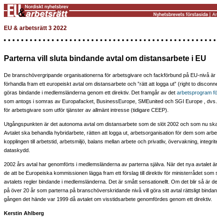
EU & arbetsrätt 3 2022
Parterna vill sluta bindande avtal om distansarbete i EU
De branschövergripande organisationerna för arbetsgivare och fackförbund på EU-nivå är 
förhandla fram ett europeiskt avtal om distansarbete och ”rätt att logga ut” (right to discon
göras bindande i medlemsländerna genom ett direktiv. Det framgår av det
arbetsprogram f
som antogs i somras av Europafacket, BusinessEurope, SMEunited och SGI Europe , dvs.
för arbetsgivare som utför tjänster av allmänt intresse (tidigare CEEP).
Utgångspunkten är det autonoma avtal om distansarbete som de slöt 2002 och som nu sk
Avtalet ska behandla hybridarbete, rätten att logga ut, arbetsorganisation för dem som arbe
kopplingen till arbetstid, arbetsmiljö, balans mellan arbete och privatliv, övervakning, integrit
dataskydd.
2002 års avtal har genomförts i medlemsländerna av parterna själva. När det nya avtalet ä
de att be Europeiska kommissionen lägga fram ett förslag till direktiv för ministerrådet som
avtalets regler bindande i medlemsländerna. Det är smått sensationellt. Om det blir så är d
på över 20 år som parterna på branschöverskridande nivå vill göra sitt avtal rättsligt bind
gången det hände var 1999 då avtalet om visstidsarbete genomfördes genom ett direktiv.
Kerstin Ahlberg