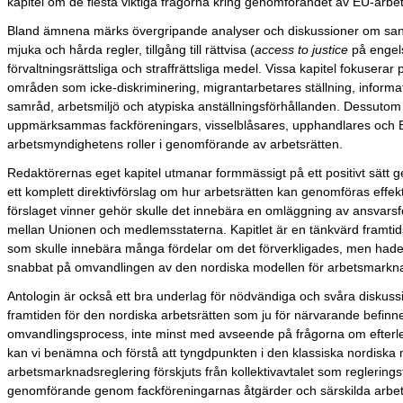
kapitel om de flesta viktiga frågorna kring genomförandet av EU-arbet
Bland ämnena märks övergripande analyser och diskussioner om san
mjuka och hårda regler, tillgång till rättvisa (
access to justice
på engel
förvaltningsrättsliga och straffrättsliga medel. Vissa kapitel fokuserar 
områden som icke-diskriminering, migrantarbetares ställning, informa
samråd, arbetsmiljö och atypiska anställningsförhållanden. Dessutom
uppmärksammas fackföreningars, visselblåsares, upphandlares och 
arbetsmyndighetens roller i genomförande av arbetsrätten.
Redaktörernas eget kapitel utmanar formmässigt på ett positivt sätt 
ett komplett direktivförslag om hur arbetsrätten kan genomföras effek
förslaget vinner gehör skulle det innebära en omläggning av ansvars
mellan Unionen och medlemsstaterna. Kapitlet är en tänkvärd framti
som skulle innebära många fördelar om det förverkligades, men hade
snabbat på omvandlingen av den nordiska modellen för arbetsmarkna
Antologin är också ett bra underlag för nödvändiga och svåra diskus
framtiden för den nordiska arbetsrätten som ju för närvarande befinne
omvandlingsprocess, inte minst med avseende på frågorna om efterl
kan vi benämna och förstå att tyngdpunkten i den klassiska nordiska 
arbetsmarknadsreglering förskjuts från kollektivavtalet som reglering
genomförande genom fackföreningarnas åtgärder och särskilda arbe