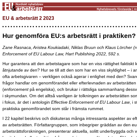
EU & arbetsrätt 2 2023
Hur genomföra EU:s arbetsrätt i praktiken?
Zane Rasnaca, Aristea Koukiadaki, Niklas Bruun och Klaus Lörcher (re
Enforcement of EU Labour Law, Hart Publishing 2022, 592 s.
Hur garantera att den arbetstagare som har en viss rättighet faktiskt
åtnjutande av den? Hur se till att den som har en viss skyldighet – i a
ofta arbetsgivaren – verkligen också agerar i enlighet med den? Sva
frågor handlar om genomförandet eller efterlevnaden av arbetsrätten
(
enforcement
på engelska), och brukar i rättsliga sammanhang dess
i skymundan. Om det alltså vanligen är tolkningen av arbetsrätten so
i fokus, är det i antologin
Effective Enforcement of EU Labour Law
, i 
praktiska genomförandet som står i främsta rummet.
I 22 kapitel beskrivs och diskuteras många intressanta aspekter av e
av arbetsrätten. Författargruppen, som inbegriper gräddan av den e
arbetsrättsforskningen, presenterar aktuella, solitt underbyggda och v