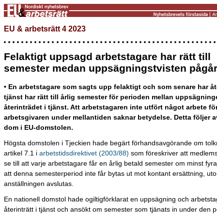
EU & arbetsrätt 4 2023
Felaktigt uppsagd arbetstagare har rätt till
semester medan uppsägningstvisten pågå
• En arbetstagare som sagts upp felaktigt och som senare har åte
tjänst har rätt till årlig semester för perioden mellan uppsägnin
återinträdet i tjänst. Att arbetstagaren inte utfört något arbete fö
arbetsgivaren under mellantiden saknar betydelse. Detta följer a
dom i EU-domstolen.
Högsta domstolen i Tjeckien hade begärt förhandsavgörande om tolk
artikel 7.1 i
arbetstidsdirektivet (2003/88)
som föreskriver att medlems
se till att varje arbetstagare får en årlig betald semester om minst fy
att denna semesterperiod inte får bytas ut mot kontant ersättning, ut
anställningen avslutas.
En nationell domstol hade ogiltigförklarat en uppsägning och arbetst
återinträtt i tjänst och ansökt om semester som tjänats in under den 