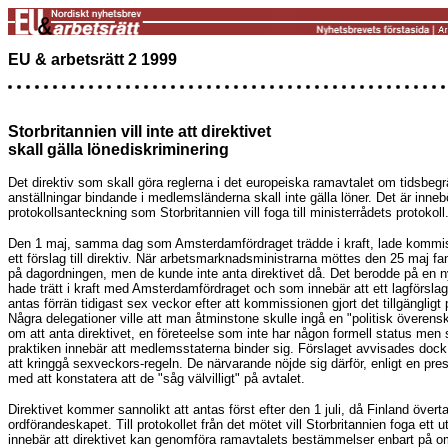
EU & arbetsrätt 2 1999
Storbritannien vill inte att direktivet
skall gälla lönediskriminering
D
et direktiv som skall göra reglerna i det europeiska ramavtalet om tidsbeg
anställningar bindande i medlemsländerna skall inte gälla löner. Det är inne
protokollsanteckning som Storbritannien vill foga till ministerrådets protokoll
Den 1 maj, samma dag som Amsterdamfördraget trädde i kraft, lade kommi
ett förslag till direktiv. När arbetsmarknadsministrarna möttes den 25 maj fa
på dagordningen, men de kunde inte anta direktivet då. Det berodde på en 
hade trätt i kraft med Amsterdamfördraget och som innebär att ett lagförslag
antas förrän tidigast sex veckor efter att kommissionen gjort det tillgängligt 
Några delegationer ville att man åtminstone skulle ingå en "politisk övere
om att anta direktivet, en företeelse som inte har någon formell status men
praktiken innebär att medlemsstaterna binder sig. Förslaget avvisades dock
att kringgå sexveckors-regeln. De närvarande nöjde sig därför, enligt en pre
med att konstatera att de "såg välvilligt" på avtalet.
Direktivet kommer sannolikt att antas först efter den 1 juli, då Finland överta
ordförandeskapet. Till protokollet från det mötet vill Storbritannien foga ett 
innebär att direktivet kan genomföra ramavtalets bestämmelser enbart på 