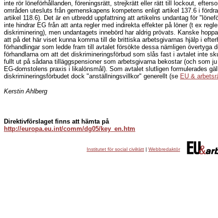
inte rör löneförhållanden, föreningsrätt, strejkrätt eller rätt till lockout, efte
områden utesluts från gemenskapens kompetens enligt artikel 137.6 i fördrag
artikel 118.6). Det är en utbredd uppfattning att artikelns undantag för "lönef
inte hindrar EG från att anta regler med indirekta effekter på löner (t ex regl
diskriminering), men undantagets innebörd har aldrig prövats. Kanske hoppa
att på det här viset kunna komma till de brittiska arbetsgivarnas hjälp i efter
förhandlingar som ledde fram till avtalet försökte dessa nämligen övertyga d
förhandlarna om att det diskrimineringsförbud som slås fast i avtalet inte sku
fullt ut på sådana tilläggspensioner som arbetsgivarna bekostar (och som ju 
EG-domstolens praxis i likalönsmål). Som avtalet slutligen formulerades gäl
diskrimineringsförbudet dock "anställningsvillkor" generellt (se
EU & arbetsrä
Kerstin Ahlberg
Direktivförslaget finns att hämta på
http://europa.eu.int/comm/dg05/key_en.htm
Institutet för social civilrätt
|
Webbredaktör