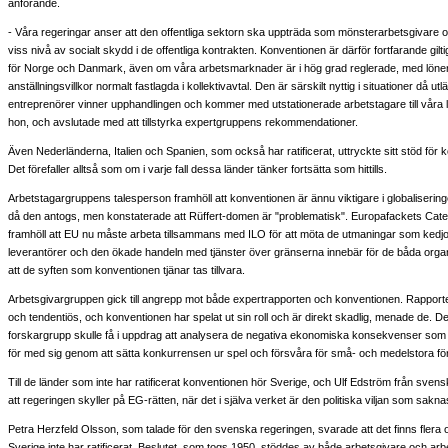
anförande.
- Våra regeringar anser att den offentliga sektorn ska uppträda som mönsterarbetsgivare 
viss nivå av socialt skydd i de offentliga kontrakten. Konventionen är därför fortfarande gilt
för Norge och Danmark, även om våra arbetsmarknader är i hög grad reglerade, med löne
anställningsvillkor normalt fastlagda i kollektivavtal. Den är särskilt nyttig i situationer då ut
entreprenörer vinner upphandlingen och kommer med utstationerade arbetstagare till våra 
hon, och avslutade med att tillstyrka expertgruppens rekommendationer.
Även Nederländerna, Italien och Spanien, som också har ratificerat, uttryckte sitt stöd för 
Det förefaller alltså som om i varje fall dessa länder tänker fortsätta som hittills.
Arbetstagargruppens talesperson framhöll att konventionen är ännu viktigare i globaliserin
då den antogs, men konstaterade att Rüffert-domen är "problematisk". Europafackets Cat
framhöll att EU nu måste arbeta tillsammans med ILO för att möta de utmaningar som kedjo
leverantörer och den ökade handeln med tjänster över gränserna innebär för de båda organ
att de syften som konventionen tjänar tas tillvara.
Arbetsgivargruppen gick till angrepp mot både expertrapporten och konventionen. Rapporte
och tendentiös, och konventionen har spelat ut sin roll och är direkt skadlig, menade de. De
forskargrupp skulle få i uppdrag att analysera de negativa ekonomiska konsekvenser som
för med sig genom att sätta konkurrensen ur spel och försvåra för små- och medelstora fö
Till de länder som inte har ratificerat konventionen hör Sverige, och Ulf Edström från sv
att regeringen skyller på EG-rätten, när det i själva verket är den politiska viljan som sakna
Petra Herzfeld Olsson, som talade för den svenska regeringen, svarade att det finns flera ors
Sverige inte har ratificerat. Beslutet, som togs 1950, stöddes av både arbetsgivare och ar