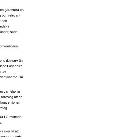
och garantera en
ig och relevant
r och
ländska
länder, sade
konventionen.
gens tidevarv än
elene Passchier
r av
isationerna, så
n var felaktig
 föreslog att en
 konventionen
retag.
enska LO menade
s.
aker till att
betstagare, och