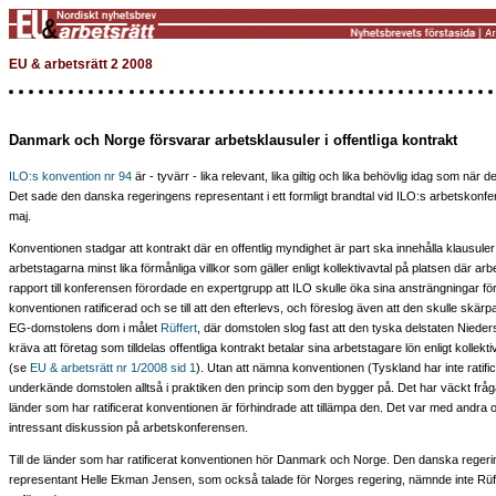
EU & arbetsrätt 2 2008
Danmark och Norge försvarar arbetsklausuler i offentliga kontrakt
ILO:s konvention nr 94
är - tyvärr - lika relevant, lika giltig och lika behövlig idag som när 
Det sade den danska regeringens representant i ett formligt brandtal vid ILO:s arbetskonfer
maj.
Konventionen stadgar att kontrakt där en offentlig myndighet är part ska innehålla klausuler 
arbetstagarna minst lika förmånliga villkor som gäller enligt kollektivavtal på platsen där arbe
rapport till konferensen förordade en expertgrupp att ILO skulle öka sina ansträngningar för 
konventionen ratificerad och se till att den efterlevs, och föreslog även att den skulle skä
EG-domstolens dom i målet
Rüffert
, där domstolen slog fast att den tyska delstaten Nieder
kräva att företag som tilldelas offentliga kontrakt betalar sina arbetstagare lön enligt kollekti
(se
EU & arbetsrätt nr 1/2008 sid 1
). Utan att nämna konventionen (Tyskland har inte ratifi
underkände domstolen alltså i praktiken den princip som den bygger på. Det har väckt fr
länder som har ratificerat konventionen är förhindrade att tillämpa den. Det var med andra o
intressant diskussion på arbetskonferensen.
Till de länder som har ratificerat konventionen hör Danmark och Norge. Den danska reger
representant Helle Ekman Jensen, som också talade för Norges regering, nämnde inte Rüff