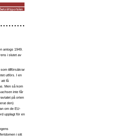
den antogs 1949.
ens i slutet av
som tillförsäkrar
tet utförs. I en
att få
rpas. Men så kom
sachsen inte får
vavtalet på orten
cerat den)
ågan om de EU-
rd upplagt för en
ingens
ertdomen i sitt