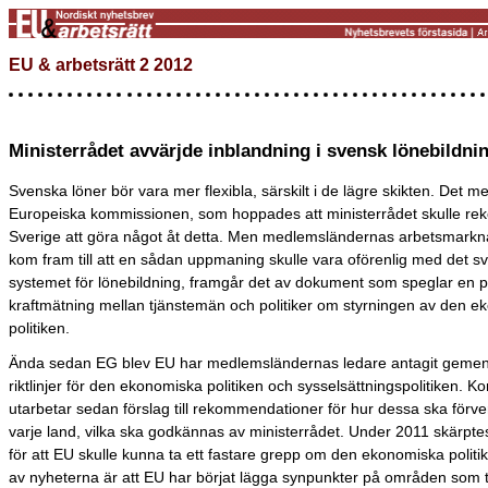
EU & arbetsrätt 2 2012
Ministerrådet avvärjde inblandning i svensk lönebildni
Svenska löner bör vara mer flexibla, särskilt i de lägre skikten. Det m
Europeiska kommissionen, som hoppades att ministerrådet skulle 
Sverige att göra något åt detta. Men medlemsländernas arbetsmarkn
kom fram till att en sådan uppmaning skulle vara oförenlig med det s
systemet för lönebildning, framgår det av dokument som speglar en
kraftmätning mellan tjänstemän och politiker om styrningen av den 
politiken.
Ända sedan EG blev EU har medlemsländernas ledare antagit gem
riktlinjer för den ekonomiska politiken och sysselsättningspolitiken. 
utarbetar sedan förslag till rekommendationer för hur dessa ska förver
varje land, vilka ska godkännas av ministerrådet. Under 2011 skärpte
för att EU skulle kunna ta ett fastare grepp om den ekonomiska politi
av nyheterna är att EU har börjat lägga synpunkter på områden som t