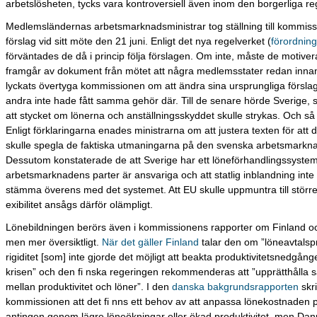
arbetslösheten, tycks vara kontroversiell även inom den borgerliga re
Medlemsländernas arbetsmarknadsministrar tog ställning till kommis
förslag vid sitt möte den 21 juni. Enligt det nya regelverket (
förordnin
förväntades de då i princip följa förslagen. Om inte, måste de motiver
framgår av dokument från mötet att några medlemsstater redan inna
lyckats övertyga kommissionen om att ändra sina ursprungliga försl
andra inte hade fått samma gehör där. Till de senare hörde Sverige,
att stycket om lönerna och anställningsskyddet skulle strykas. Och så 
Enligt förklaringarna enades ministrarna om att justera texten för att 
skulle spegla de faktiska utmaningarna på den svenska arbetsmarkn
Dessutom konstaterade de att Sverige har ett löneförhandlingssyste
arbetsmarknadens parter är ansvariga och att statlig inblandning inte 
stämma överens med det systemet. Att EU skulle uppmuntra till större
exibilitet ansågs därför olämpligt.
Lönebildningen berörs även i kommissionens rapporter om Finland 
men mer översiktligt.
När det gäller Finland
talar den om ”löneavtals
rigiditet [som] inte gjorde det möjligt att beakta produktivitetsnedgån
krisen” och den fi nska regeringen rekommenderas att ”upprätthålla
mellan produktivitet och löner”. I den
danska bakgrundsrapporten
skr
kommissionen att det fi nns ett behov av att anpassa lönekostnaden 
antingen genom lägre löneökningar eller ökad produktivitet, men Dan