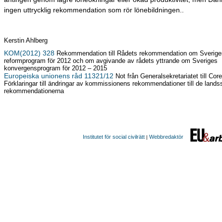
ingen uttrycklig rekommendation som rör lönebildningen..
Kerstin Ahlberg
KOM(2012) 328
Rekommendation till Rådets rekommendation om Sveriges
reformprogram för 2012 och om avgivande av rådets yttrande om Sveriges
konvergensprogram för 2012 – 2015
Europeiska unionens råd 11321/12
Not från Generalsekretariatet till Cor
Förklaringar till ändringar av kommissionens rekommendationer till de lands
rekommendationerna
Institutet för social civilrätt
Webbredaktör
|