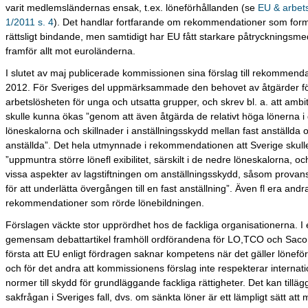
varit medlemsländernas ensak, t.ex. löneförhållanden (se
EU & arbets
1/2011 s. 4
). Det handlar fortfarande om rekommendationer som forme
rättsligt bindande, men samtidigt har EU fått starkare påtryckningsmedel
framför allt mot euroländerna.
I slutet av maj publicerade kommissionen sina förslag till rekommenda
2012. För Sveriges del uppmärksammade den behovet av åtgärder fö
arbetslösheten för unga och utsatta grupper, och skrev bl. a. att ambi
skulle kunna ökas ”genom att även åtgärda de relativt höga lönerna i 
löneskalorna och skillnader i anställningsskydd mellan fast anställda och
anställda”. Det hela utmynnade i rekommendationen att Sverige skull
”uppmuntra större lönefl exibilitet, särskilt i de nedre löneskalorna, o
vissa aspekter av lagstiftningen om anställningsskydd, såsom provans
för att underlätta övergången till en fast anställning”. Även fl era andra
rekommendationer som rörde lönebildningen.
Förslagen väckte stor upprördhet hos de fackliga organisationerna. I
gemensam debattartikel framhöll ordförandena för LO,TCO och Saco 
första att EU enligt fördragen saknar kompetens när det gäller lönefö
och för det andra att kommissionens förslag inte respekterar internati
normer till skydd för grundläggande fackliga rättigheter. Det kan tillägg
sakfrågan i Sveriges fall, dvs. om sänkta löner är ett lämpligt sätt att