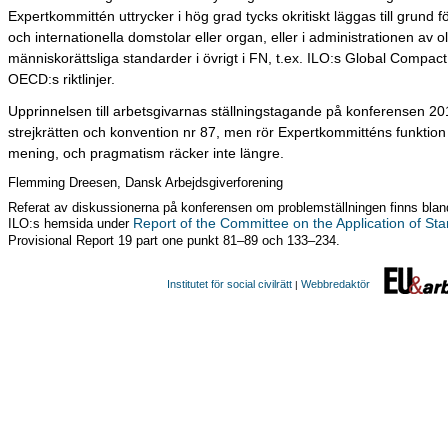
Expertkommittén uttrycker i hög grad tycks okritiskt läggas till grund fö
och internationella domstolar eller organ, eller i administrationen av ol
människorättsliga standarder i övrigt i FN, t.ex. ILO:s Global Compact 
OECD:s riktlinjer.
Upprinnelsen till arbetsgivarnas ställningstagande på konferensen 201
strejkrätten och konvention nr 87, men rör Expertkommitténs funktion 
mening, och pragmatism räcker inte längre.
Flemming Dreesen, Dansk Arbejdsgiverforening
Referat av diskussionerna på konferensen om problemställningen finns blan
Report of the Committee on the Application of St
ILO:s hemsida under
Provisional Report 19 part one punkt 81–89 och 133–234.
Institutet för social civilrätt
Webbredaktör
|