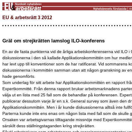
EU & arbetsrätt 3 2012
Gräl om strejkrätten lamslog ILO-konferens
En av de fasta punkterna vid de årliga arbetskonferenserna vid ILO i
diskussionerna i den så kallade Applikationskommittén om hur medle
har levt upp till konventioner som de har ratificerat. Vid sommarens k
diskussionerna i kommittén samman utan att någon granskning av ensk
hade genomförts.
Som underlag för sitt arbete har Applikationskommittén en rapport frå
Expertkommitté. Från denna rapport brukar arbetsmarknadens parter
välja ut en lista med 25 fall som de behandlar på konferensen. Expe
publicerar dessutom varje år en s.k. General survey som även den dry
Applikationskommittén. Men i år kunde diskussionerna alltså inte fullfö
Parterna kunde inte ens enas om någon lista med fall som de skulle 
Orsaken var arbetsgivarnas tilltagande missnöje med Expertkommitté
särskilt dess ställningstaganden kring strejkrätten.