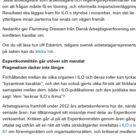
Såväl arbetsgivare som arbetstagare och regeringsrepresentanter va
om att frågan måste få en lösning, och informella trepartsöverläggnin
Resultatet ska läggas fram för ILO:s styrelse i november, men det lär 
ytterligare innan parterna har enats om vägen framåt.
Nedanför ger Flemming Dreesen från Dansk Arbejdsgiverforening sin
konflikten handlar om.
Om du vill läsa hur Ulf Edström, tidigare svensk arbetstagarrepresenta
på saken kan du
klicka här
.
Expertkommittén går utöver sitt mandat
Pragmatism räcker inte längre
Förhållandet mellan de olika organen i ILO och deras roller kan tycka
”byzantinsk karaktär”, och det har också gjorts olika försök att förkla
samspelet mellan dem, både i ILO-publikationer och den juridiska teor
sagt: Vem ”tecknar ILO:s firma”?
Arbetsgivarna framhöll under 2012 års arbetskonferens hur de, särski
senaste åren, har tillkännagivit sitt missnöje med delar av Expertkom
verksamhet. Kritiken går ut på att Expertkommittén genom åren gång
uttalat sig utifrån att en rätt att vidta stridsåtgärder innefattas i
ILO:s k
87
om föreningsrätten och organisationsrätten, och kritiserat medlem