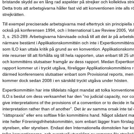
bristande skydd av en lång rad aspekter på strejker och kollektiva str
Detta trots att arbetsgivarna håller fast vid att konventionen inte alls r
strejkrätten.
Till exempel preciserade arbetsgivarna med eftertryck sin principiella
också på konferensen 1994, och i International Law Review 2005, Vo
3, s. 253-289. Arbetsgivarna hänvisade också till att det är på arbets
närmare bestämt i Applikationskommittén och inte i Expertkommitténs
som ILO kan uttala kritik på grund av en konvention. Applikationskom
inte resurser till att förhålla sig till hela rapporten, utan enbart till 25 ut
och kommitténs slutsatser framgår av dess rapport. Medan Expertko
rapport kommer ut i tryckt utgåva, föreligger Applikationskommitténs 
därmed konferensens slutsatser enbart som Provisional reports, men
kommer dock sedan 2008 i en särskild tryckt utgåva under hösten.
Expertkommittén har inte tilldelats något mandat att tolka konventione
ILO:s beslut om dess verksamhet har den ”no judicial capacity, nor 
give interpretations of the provisions of a convention or to decide in f
interpretation rather than of another”. Det är av samma orsak inte tal
”rättspraxis” eller ens softlaw från kommitténs hand. Något sådant m
inte heller Föreningsfrihetskommittén, som enbart lägger fram förslag
styrelsen, eller styrelsen. Endast den Internationella domstolen har 