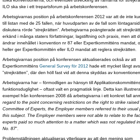
tolka konventionerna, och eventuell utveckling av ramarna för strejkr
ILO ska ske i ett trepartsforum på arbetskonferensen.
Arbetsgivarnas position på arbetskonferensen 2012 var att de inte ku
till listan med de 25 fallen, när huvudparten av de fall som löntagarsid
diskutera rörde ”strejkrätten”. Arbetsgivarna poängterade att strejkrätt
erkänd i många staters författningar, lagstiftning och praxis, men att d
ändrar innehållet i konvention nr 87 eller Expertkommitténs mandat, o
heller ger Expertkommittén eller ILO mandat att reglera strejkrätten.
Arbetsgivarnas position på konferensen aktualiserades också av att
Expertkommitténs
General Survey för 2012
hade ett mycket långt avs
”strejkrätten”, där den höll fast vid att denna skyddas av konventionen
Arbetsgivarna har – förmodligen av hänsyn till Applikationskommittén
funktionsduglighet – oftast valt en pragmatisk linje. Detta kan illustre
exempel från konferensen 2008 då arbetsgivarna i ett konkret fall anm
regard to the point concerning restrictions on the right to strike raised
Committee of Experts, the Employer members referred to their usual 
this subject. The Employer members were not able to relate to the fac
experts paid so much attention to a matter which was not regulated i
No. 87
”.
Problemställningen aktualiseras ytterligare av att den mening som