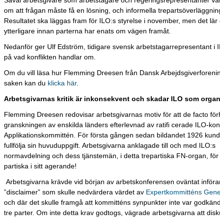
Såväl arbetsgivare som arbetstagare och regeringsrepresentanter va
om att frågan måste få en lösning, och informella trepartsöverläggnin
Resultatet ska läggas fram för ILO:s styrelse i november, men det lär 
ytterligare innan parterna har enats om vägen framåt.
Nedanför ger Ulf Edström, tidigare svensk arbetstagarrepresentant i I
på vad konflikten handlar om.
Om du vill läsa hur Flemming Dreesen från Dansk Arbejdsgiverforenin
saken kan du
klicka här
.
Arbetsgivarnas kritik är inkonsekvent och skadar ILO som organ
Flemming Dreesen redovisar arbetsgivarnas motiv för att de facto för
granskningen av enskilda länders efterlevnad av ratifi cerade ILO-kon
Applikationskommittén. För första gången sedan bildandet 1926 kund
fullfölja sin huvuduppgift. Arbetsgivarna anklagade till och med ILO:s
normavdelning och dess tjänstemän, i detta trepartiska FN-organ, för 
partiska i sitt agerande!
Arbetsgivarna krävde vid början av arbetskonferensen oväntat införa
”disclaimer” som skulle nedvärdera värdet av
Expertkommitténs Gene
och där det skulle framgå att kommitténs synpunkter inte var godkän
tre parter. Om inte detta krav godtogs, vägrade arbetsgivarna att dis