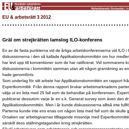
EU & arbetsrätt 3 2012
Gräl om strejkrätten lamslog ILO-konferens
En av de fasta punkterna vid de årliga arbetskonferenserna vid ILO i
diskussionerna i den så kallade Applikationskommittén om hur medle
har levt upp till konventioner som de har ratificerat. Vid sommarens k
diskussionerna i kommittén samman utan att någon granskning av ensk
hade genomförts.
Som underlag för sitt arbete har Applikationskommittén en rapport frå
Expertkommitté. Från denna rapport brukar arbetsmarknadens parter
välja ut en lista med 25 fall som de behandlar på konferensen. Expe
publicerar dessutom varje år en s.k. General survey som även den dry
Applikationskommittén. Men i år kunde diskussionerna alltså inte fullfö
Parterna kunde inte ens enas om någon lista med fall som de skulle 
Orsaken var arbetsgivarnas tilltagande missnöje med Expertkommitté
särskilt dess ställningstaganden kring strejkrätten.