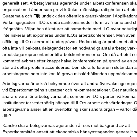
generellt sett. Arbetsgivarnas agerande under arbetskonferensen sk
organisation. Länder som grovt kränker mänskliga rättigheter i arbetsli
Guatemala och Fiji) undgick den offentliga granskningen i Applikatio
Verkningsgraden i ILO:s enda sanktionsmedel i form av ”name and 
ifrågasätts. Viljan hos diktaturer att samarbeta med ILO avtar naturli
inte riskerar att exponeras under ILO:s arbetskonferenser. Men även
ställning i ILO riskerar att undergrävas. Redan idag är problemet att 
ofta inte vill bekosta deltagandet för ett nödvändigt antal arbetsgivar-
arbetstagarrepresentanter till arbetskonferenserna. Om då arbetet i
kommitté avbryts efter knappt halva konferenstiden på grund av en par
stor att detta problem accentueras. Den stora förloraren i slutändan ä
arbetstagarna som inte kan få grava missförhållanden uppmärksam
Arbetsgivarna är också bekymrade över att andra övervakningsorgan 
vid Expertkommitténs slutsatser och rekommendationer. Det naturliga
snarare vara för arbetsgivarna att, som en av ILO:s parter, välkomna 
institutioner tar vederbörlig hänsyn till ILO:s arbete och värderingar.
arbetsgivarna anser att en övertolkning sker i andra organ – varför då
där?
Kanske ska arbetsgivarnas agerande i år ses mot bakgrund av att
Expertkommittén ansett att ekonomiska hänsynstaganden generellt se