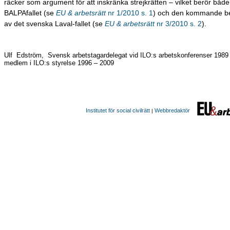
räcker som argument för att inskränka strejkrätten – vilket berör både 
BALPAfallet (se
EU & arbetsrätt
nr 1/2010 s. 1
) och den kommande b
av det svenska Laval-fallet (se
EU & arbetsrätt
nr 3/2010 s. 2
).
Ulf Edström, Svensk arbetstagardelegat vid ILO:s arbetskonferenser 1989
medlem i ILO:s styrelse 1996 – 2009
Institutet för social civilrätt
Webbredaktör
|