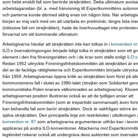
som helst enskilt fall som berörde strejkrätten. Detta ultimatum avvis
arbetstagarsidan (bl. a. med hänvisning till Expertkommitténs autonom
och parterna kunde därmed aldrig enas om någon lista. När arbetsgiv
början av maj varit med om att utarbeta en preliminär, längre lista med
(inklusive fall om strejkrätten), hade de överhuvudtaget inte protestera
förvarnat om sitt kommande ultimatum.
Arbetsgivarna hävdar att strejkrätten inte kan tolkas in i
konvention nr
ILO:s övervakningsorgan började tidigt tolka in strejkrätten som ett 
element i den fria föreningsrätten och i de krav som ställs enligt
ILO:s 
Redan 1952 uttryckte Föreningsfrihetskommittén att strejkrätten är e
del av de fackliga rättigheterna och Expertkommittén började uttryc
från 1959. Arbetsgivarnas öppna kritik av strejkrätten kom först på allv
kommunismens fall i slutet av 1980-talet (strejker som Solidaritet gen
kommunistiska Polen snarare välkomnades av arbetsgivarna). Kluven
arbetsgivarnas position illustreras också av att de tydligen anser att
Föreningsfrihetskommittén (som är trepartiskt sammansatt) även forts
kan behandla fall som berör strejkrätten. Dock är sakfrågan större ä
själva strejkrätten. Den principiella linje om restriktivitet i uttolkningen
konvention nr. 87
som arbetsgivarna argumenterar utifrån kan i teorin 
appliceras på andra ILO-konventioner. Attackerna mot Expertkommitt
legitimitet riskerar också att undergräva dess auktoritet som övervak