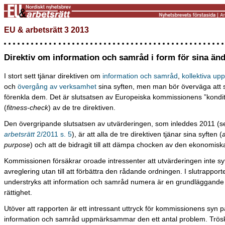
EU & arbetsrätt 3 2013
Direktiv om information och samråd i form för sina än
I stort sett tjänar direktiven om
information och samråd
,
kollektiva up
och
övergång av verksamhet
sina syften, men man bör överväga att sl
förenkla dem. Det är slutsatsen av Europeiska kommissionens ”kondit
(
fitness-check
) av de tre direktiven.
Den övergripande slutsatsen av utvärderingen, som inleddes 2011 (
arbetsrätt
2/2011 s. 5
), är att alla de tre direktiven tjänar sina syften (
a
purpose
) och att de bidragit till att dämpa chocken av den ekonomiska
Kommissionen försäkrar oroade intressenter att utvärderingen inte syfta
avreglering utan till att förbättra den rådande ordningen. I slutrapport
understryks att information och samråd numera är en grundläggande 
rättighet.
Utöver att rapporten är ett intressant uttryck för kommissionens syn 
information och samråd uppmärksammar den ett antal problem. Trösk