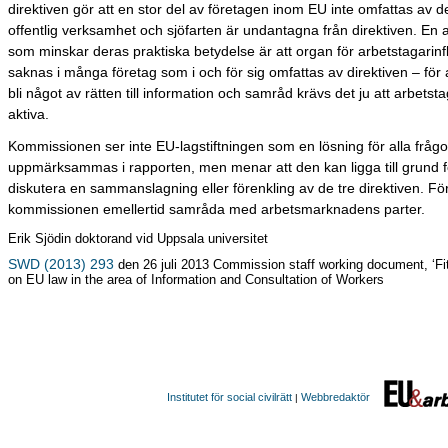
direktiven gör att en stor del av företagen inom EU inte omfattas av 
offentlig verksamhet och sjöfarten är undantagna från direktiven. En
som minskar deras praktiska betydelse är att organ för arbetstagarinf
saknas i många företag som i och för sig omfattas av direktiven – för 
bli något av rätten till information och samråd krävs det ju att arbetst
aktiva.
Kommissionen ser inte EU-lagstiftningen som en lösning för alla fråg
uppmärksammas i rapporten, men menar att den kan ligga till grund fö
diskutera en sammanslagning eller förenkling av de tre direktiven. Fö
kommissionen emellertid samråda med arbetsmarknadens parter.
Erik Sjödin doktorand vid Uppsala universitet
SWD (2013) 293
den 26 juli 2013 Commission staff working document, ‘Fi
on EU law in the area of Information and Consultation of Workers
Institutet för social civilrätt
Webbredaktör
|