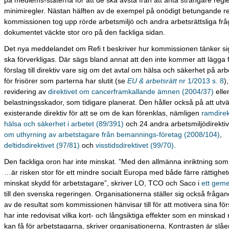
på medlems-staterna för att de ska avstå från att anta strängare regl
minimiregler. Nästan hälften av de exempel på onödigt betungande r
kommissionen tog upp rörde arbetsmiljö och andra arbetsrättsliga frå
dokumentet väckte stor oro på den fackliga sidan.
Det nya meddelandet om Refi t beskriver hur kommissionen tänker sig
ska förverkligas. Där sägs bland annat att den inte kommer att lägga
förslag till direktiv vare sig om det avtal om hälsa och säkerhet på ar
för frisörer som parterna har slutit (se
EU & arbetsrätt
nr 1/2013 s. 8
)
revidering av
direktivet om cancerframkallande ämnen (2004/37)
elle
belastningsskador, som tidigare planerat. Den håller också på att utv
existerande direktiv för att se om de kan förenklas, nämligen
ramdirek
hälsa och säkerhet i arbetet (89/391)
och 24 andra arbetsmiljödirektiv
om uthyrning av arbetstagare från bemannings-företag (2008/104)
,
deltidsdirektivet (97/81)
och
visstidsdirektivet (99/70)
.
Den fackliga oron har inte minskat. ”Med den allmänna inriktning so
…är risken stor för ett mindre socialt Europa med både färre rättighe
minskat skydd för arbetstagare”, skriver LO, TCO och Saco i
ett gem
till den svenska regeringen. Organisationerna ställer sig också frågand
av de resultat som kommissionen hänvisar till för att motivera sina fö
har inte redovisat vilka kort- och långsiktiga effekter som en minskad
kan få för arbetstagarna, skriver organisationerna. Kontrasten är sl