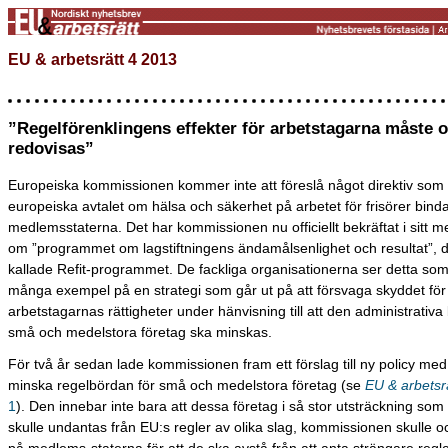
EU & arbetsrätt 4 2013
”Regelförenklingens effekter för arbetstagarna måste 
redovisas”
Europeiska kommissionen kommer inte att föreslå något direktiv som
europeiska avtalet om hälsa och säkerhet på arbetet för frisörer bind
medlemsstaterna. Det har kommissionen nu officiellt bekräftat i sitt 
om ”programmet om lagstiftningens ändamålsenlighet och resultat”, d
kallade Refit-programmet. De fackliga organisationerna ser detta som
många exempel på en strategi som går ut på att försvaga skyddet för
arbetstagarnas rättigheter under hänvisning till att den administrativa
små och medelstora företag ska minskas.
För två år sedan lade kommissionen fram ett förslag till ny policy med
minska regelbördan för små och medelstora företag (se
EU & arbetsr
1
). Den innebar inte bara att dessa företag i så stor utsträckning som 
skulle undantas från EU:s regler av olika slag, kommissionen skulle o