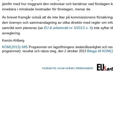
jämför med hur noggrant den redovisar och beräknar vad förslagen 
innebära i minskade kostnader för företagen, menar de.
Av brevet framgår också att de inte litar på kommissionens försäkring
den översyn och sammanslagning av olika direktiv med regler om inf
samråd som planeras (se
EU & arbetsrätt
nr 3/2013 s. 4
) inte syftar ti
avreglering.
Kerstin Ahlberg
KOM(2013) 685
Programmet om lagstiftningens ändamålsenlighet och resul
Bilaga till KOM
programmet): resultat och nästa steg, den 2 oktober 2013
Institutet för social civilrätt
Webbredaktör
|