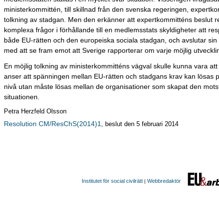
ministerkommittén, till skillnad från den svenska regeringen, expertk
tolkning av stadgan. Men den erkänner att expertkommitténs beslut r
komplexa frågor i förhållande till en medlemsstats skyldigheter att re
både EU-rätten och den europeiska sociala stadgan, och avslutar sin 
med att se fram emot att Sverige rapporterar om varje möjlig utvecklin
En möjlig tolkning av ministerkommitténs vägval skulle kunna vara att
anser att spänningen mellan EU-rätten och stadgans krav kan lösas 
nivå utan måste lösas mellan de organisationer som skapat den motst
situationen.
Petra Herzfeld Olsson
Resolution CM/ResChS(2014)1
, beslut den 5 februari 2014
Institutet för social civilrätt
Webbredaktör
|