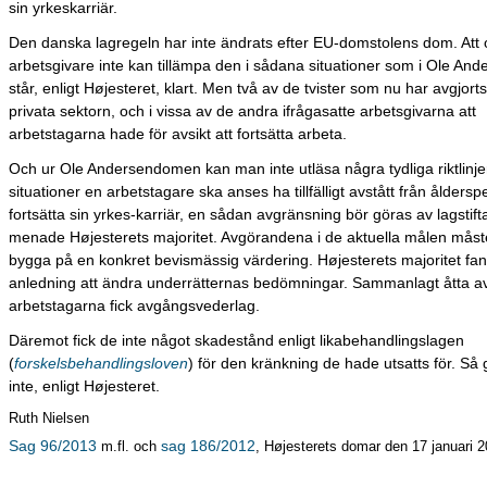
sin yrkeskarriär.
Den danska lagregeln har inte ändrats efter EU-domstolens dom. Att o
arbetsgivare inte kan tillämpa den i sådana situationer som i Ole An
står, enligt Højesteret, klart. Men två av de tvister som nu har avgjort
privata sektorn, och i vissa av de andra ifrågasatte arbetsgivarna att
arbetstagarna hade för avsikt att fortsätta arbeta.
Och ur Ole Andersendomen kan man inte utläsa några tydliga riktlinjer 
situationer en arbetstagare ska anses ha tillfälligt avstått från åldersp
fortsätta sin yrkes-karriär, en sådan avgränsning bör göras av lagstift
menade Højesterets majoritet. Avgörandena i de aktuella målen måst
bygga på en konkret bevismässig värdering. Højesterets majoritet fan
anledning att ändra underrätternas bedömningar. Sammanlagt åtta a
arbetstagarna fick avgångsvederlag.
Däremot fick de inte något skadestånd enligt likabehandlingslagen
(
forskelsbehandlingsloven
) för den kränkning de hade utsatts för. Så
inte, enligt Højesteret.
Ruth Nielsen
Sag 96/2013
sag 186/2012
m.fl. och
, Højesterets domar den 17 januari 