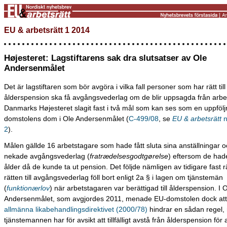
EU & arbetsrätt 1 2014
Højesteret: Lagstiftarens sak dra slutsatser av Ole
Andersenmålet
Det är lagstiftaren som bör avgöra i vilka fall personer som har rätt till
ålderspension ska få avgångsvederlag om de blir uppsagda från arbet
Danmarks Højesteret slagit fast i två mål som kan ses som en uppfölj
domstolens dom i Ole Andersenmålet (
C-499/08
, se
EU & arbetsrätt
n
2
).
Målen gällde 16 arbetstagare som hade fått sluta sina anställningar o
nekade avgångsvederlag (
fratrædelsesgodtgørelse
) eftersom de had
ålder då de kunde ta ut pension. Det följde nämligen av tidigare fast rä
rätten till avgångsvederlag föll bort enligt 2a § i lagen om tjänstemän
(
funktionærlov
) när arbetstagaren var berättigad till ålderspension. I 
Andersenmålet, som avgjordes 2011, menade EU-domstolen dock at
allmänna likabehandlingsdirektivet (2000/78)
hindrar en sådan regel,
tjänstemannen har för avsikt att tillfälligt avstå från ålderspension för a