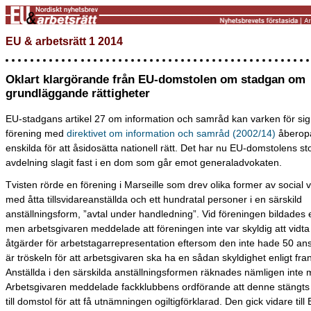
EU & arbetsrätt 1 2014
Oklart klargörande från EU-domstolen om stadgan om
grundläggande rättigheter
EU-stadgans artikel 27 om information och samråd kan varken för sig e
förening med
direktivet om information och samråd (2002/14)
åberop
enskilda för att åsidosätta nationell rätt. Det har nu EU-domstolens st
avdelning slagit fast i en dom som går emot generaladvokaten.
Tvisten rörde en förening i Marseille som drev olika former av social
med åtta tillsvidareanställda och ett hundratal personer i en särskild
anställningsform, ”avtal under handledning”. Vid föreningen bildades 
men arbetsgivaren meddelade att föreningen inte var skyldig att vidt
åtgärder för arbetstagarrepresentation eftersom den inte hade 50 anst
är tröskeln för att arbetsgivaren ska ha en sådan skyldighet enligt fra
Anställda i den särskilda anställningsformen räknades nämligen inte 
Arbetsgivaren meddelade fackklubbens ordförande att denne stängts 
till domstol för att få utnämningen ogiltigförklarad. Den gick vidare till