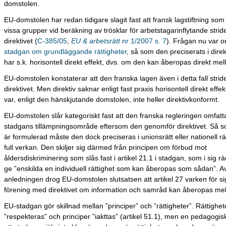
domstolen.
EU-domstolen har redan tidigare slagit fast att fransk lagstiftning so
vissa grupper vid beräkning av trösklar för arbetstagarinflytande strid
direktivet (
C-385/05
,
EU & arbetsrätt
nr 1/2007 s. 7
). Frågan nu var om
stadgan om grundläggande rättigheter
, så som den preciserats i dire
har s.k. horisontell direkt effekt, dvs. om den kan åberopas direkt mel
EU-domstolen konstaterar att den franska lagen även i detta fall strid
direktivet. Men direktiv saknar enligt fast praxis horisontell direkt effe
var, enligt den hänskjutande domstolen, inte heller direktivkonformt.
EU-domstolen slår kategoriskt fast att den franska regleringen omfatt
stadgans tillämpningsområde eftersom den genomför direktivet. Så so
är formulerad måste den dock preciseras i unionsrätt eller nationell rätt
full verkan. Den skiljer sig därmed från principen om förbud mot
åldersdiskriminering som slås fast i artikel 21.1 i stadgan, som i sig rä
ge ”enskilda en individuell rättighet som kan åberopas som sådan”. A
anledningen drog EU-domstolen slutsatsen att artikel 27 varken för sig 
förening med direktivet om information och samråd kan åberopas mel
EU-stadgan gör skillnad mellan ”principer” och ”rättigheter”. Rättighet
”respekteras” och principer ”iakttas” (artikel 51.1), men en pedagogis