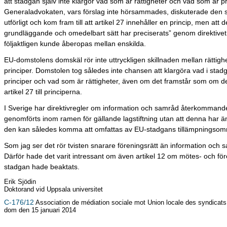
att stadgan själv inte klargör vad som är rättigheter och vad som är pr
Generaladvokaten, vars förslag inte hörsammades, diskuterade den s
utförligt och kom fram till att artikel 27 innehåller en princip, men att 
grundläggande och omedelbart sätt har preciserats” genom direktivet
följaktligen kunde åberopas mellan enskilda.
EU-domstolens domskäl rör inte uttryckligen skillnaden mellan rättigh
principer. Domstolen tog således inte chansen att klargöra vad i sta
principer och vad som är rättigheter, även om det framstår som om d
artikel 27 till principerna.
I Sverige har direktivregler om information och samråd återkommand
genomförts inom ramen för gällande lagstiftning utan att denna har ä
den kan således komma att omfattas av EU-stadgans tillämpningsom
Som jag ser det rör tvisten snarare föreningsrätt än information och 
Därför hade det varit intressant om även artikel 12 om mötes- och före
stadgan hade beaktats.
Erik Sjödin
Doktorand vid Uppsala universitet
C-176/12
Association de médiation sociale mot Union locale des syndicat
dom den 15 januari 2014