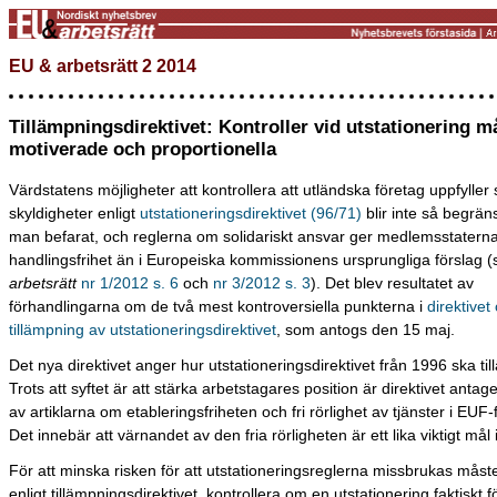
EU & arbetsrätt 2 2014
Tillämpningsdirektivet: Kontroller vid utstationering m
motiverade och proportionella
Värdstatens möjligheter att kontrollera att utländska företag uppfyller 
skyldigheter enligt
utstationeringsdirektivet (96/71)
blir inte så begrä
man befarat, och reglerna om solidariskt ansvar ger medlemsstaterna
handlingsfrihet än i Europeiska kommissionens ursprungliga förslag 
arbetsrätt
nr 1/2012 s. 6
och
nr 3/2012 s. 3
). Det blev resultatet av
förhandlingarna om de två mest kontroversiella punkterna i
direktivet
tillämpning av utstationeringsdirektivet
, som antogs den 15 maj.
Det nya direktivet anger hur utstationeringsdirektivet från 1996 ska ti
Trots att syftet är att stärka arbetstagares position är direktivet anta
av artiklarna om etableringsfriheten och fri rörlighet av tjänster i EUF-
Det innebär att värnandet av den fria rörligheten är ett lika viktigt mål i
För att minska risken för att utstationeringsreglerna missbrukas måst
enligt tillämpningsdirektivet, kontrollera om en utstationering faktiskt f