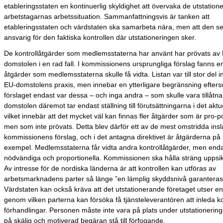
etableringsstaten en kontinuerlig skyldighet att övervaka de utstation
arbetstagarnas arbetssituation. Sammanfattningsvis är tanken att
etableringsstaten och värdstaten ska samarbeta nära, men att den s
ansvarig för den faktiska kontrollen där utstationeringen sker.
De kontrollåtgärder som medlemsstaterna har använt har prövats av
domstolen i en rad fall. I kommissionens ursprungliga förslag fanns e
åtgärder som medlemsstaterna skulle få vidta. Listan var till stor del i
EU-domstolens praxis, men innebar en ytterligare begränsning efters
förslaget endast var dessa – och inga andra – som skulle vara tillåtna
domstolen däremot tar endast ställning till förutsättningarna i det aktuel
vilket innebär att det mycket väl kan finnas fler åtgärder som är pro-po
men som inte prövats. Detta blev därför ett av de mest omstridda insl
kommissionens förslag, och i det antagna direktivet är åtgärderna på 
exempel. Medlemsstaterna får vidta andra kontrollåtgärder, men end
nödvändiga och proportionella. Kommissionen ska hålla sträng uppsik
Av intresse för de nordiska länderna är att kontrollen kan utföras av
arbetsmarknadens parter så länge ”en lämplig skyddsnivå garanteras
Värdstaten kan också kräva att det utstationerande företaget utser en
genom vilken parterna kan försöka få tjänsteleverantören att inleda ko
förhandlingar. Personen måste inte vara på plats under utstationeri
på skälig och motiverad begäran stå till förfogande.