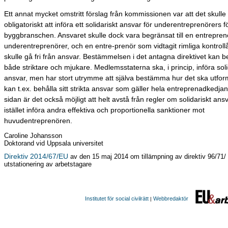
Ett annat mycket omstritt förslag från kommissionen var att det skulle 
obligatoriskt att införa ett solidariskt ansvar för underentreprenörers fö
byggbranschen. Ansvaret skulle dock vara begränsat till en entrepren
underentreprenörer, och en entre-prenör som vidtagit rimliga kontroll
skulle gå fri från ansvar. Bestämmelsen i det antagna direktivet kan 
både striktare och mjukare. Medlemsstaterna ska, i princip, införa soli
ansvar, men har stort utrymme att själva bestämma hur det ska utfo
kan t.ex. behålla sitt strikta ansvar som gäller hela entreprenadkedja
sidan är det också möjligt att helt avstå från regler om solidariskt ans
istället införa andra effektiva och proportionella sanktioner mot
huvudentreprenören.
Caroline Johansson
Doktorand vid Uppsala universitet
Direktiv 2014/67/EU
av den 15 maj 2014 om tillämpning av direktiv 96/71
utstationering av arbetstagare
Institutet för social civilrätt
Webbredaktör
|