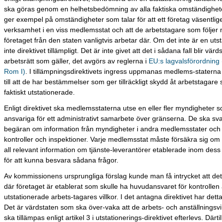
ska göras genom en helhetsbedömning av alla faktiska omständigheter
ger exempel på omständigheter som talar för att ett företag väsentlig
verksamhet i en viss medlemsstat och att de arbetstagare som följer
företaget från den staten vanligtvis arbetar där. Om det inte är en utst
inte direktivet tillämpligt. Det är inte givet att det i sådana fall blir vär
arbetsrätt som gäller, det avgörs av reglerna i
EU:s lagvalsförordning
Rom I)
. I tillämpningsdirektivets ingress uppmanas medlems-staterna 
till att de har bestämmelser som ger tillräckligt skydd åt arbetstagare 
faktiskt utstationerade.
Enligt direktivet ska medlemsstaterna utse en eller fler myndigheter 
ansvariga för ett administrativt samarbete över gränserna. De ska sv
begäran om information från myndigheter i andra medlemsstater oc
kontroller och inspektioner. Varje medlemsstat måste försäkra sig om 
all relevant information om tjänste-leverantörer etablerade inom dess 
för att kunna besvara sådana frågor.
Av kommissionens ursprungliga förslag kunde man få intrycket att det
där företaget är etablerat som skulle ha huvudansvaret för kontrollen
utstationerade arbets-tagares villkor. I det antagna direktivet har dett
Det är värdstaten som ska över-vaka att de arbets- och anställningsvi
ska tillämpas enligt artikel 3 i utstationerings-direktivet efterlevs. Därtil