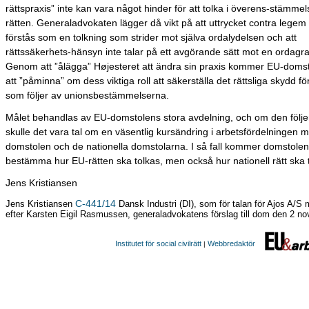
rättspraxis” inte kan vara något hinder för att tolka i överens-stämm
rätten. Generaladvokaten lägger då vikt på att uttrycket contra lege
förstås som en tolkning som strider mot själva ordalydelsen och att
rättssäkerhets-hänsyn inte talar på ett avgörande sätt mot en ordagra
Genom att ”ålägga” Højesteret att ändra sin praxis kommer EU-doms
att ”påminna” om dess viktiga roll att säkerställa det rättsliga skydd fö
som följer av unionsbestämmelserna.
Målet behandlas av EU-domstolens stora avdelning, och om den följer
skulle det vara tal om en väsentlig kursändring i arbetsfördelningen 
domstolen och de nationella domstolarna. I så fall kommer domstolen 
bestämma hur EU-rätten ska tolkas, men också hur nationell rätt ska 
Jens Kristiansen
C-441/14
Jens Kristiansen
Dansk Industri (DI), som för talan för Ajos A/S
efter Karsten Eigil Rasmussen, generaladvokatens förslag till dom den 2 n
Institutet för social civilrätt
Webbredaktör
|