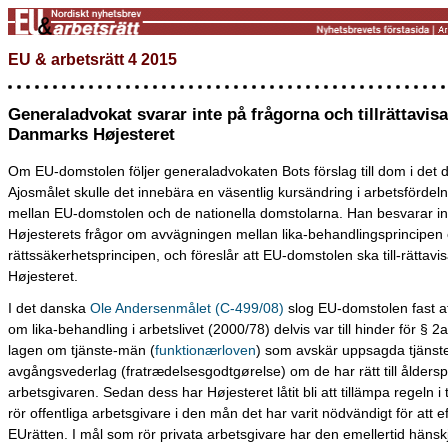
EU & arbetsrätt 4 2015
Generaladvokat svarar inte på frågorna och tillrättavisa
Danmarks Højesteret
Om EU-domstolen följer generaladvokaten Bots förslag till dom i det
Ajosmålet skulle det innebära en väsentlig kursändring i arbetsfördel
mellan EU-domstolen och de nationella domstolarna. Han besvarar in
Højesterets frågor om avvägningen mellan lika-behandlingsprincipen
rättssäkerhetsprincipen, och föreslår att EU-domstolen ska till-rättavi
Højesteret.
I det danska
Ole Andersenmålet (C-499/08)
slog EU-domstolen fast att
om lika-behandling i arbetslivet (2000/78) delvis var till hinder för § 2a
lagen om tjänste-män (
funktionærloven
) som avskär uppsagda tjänst
avgångsvederlag (fratrædelsesgodtgørelse) om de har rätt till ålders
arbetsgivaren. Sedan dess har Højesteret låtit bli att tillämpa regeln i 
rör offentliga arbetsgivare i den mån det har varit nödvändigt för att e
EUrätten. I mål som rör privata arbetsgivare har den emellertid hänskj