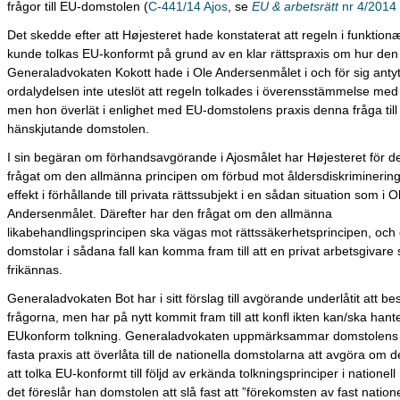
frågor till EU-domstolen (
C-441/14 Ajos
, se
EU & arbetsrätt
nr 4/2014 
Det skedde efter att Højesteret hade konstaterat att regeln i funktion
kunde tolkas EU-konformt på grund av en klar rättspraxis om hur den 
Generaladvokaten Kokott hade i Ole Andersenmålet i och för sig antytt
ordalydelsen inte uteslöt att regeln tolkades i överensstämmelse med
men hon överlät i enlighet med EU-domstolens praxis denna fråga till
hänskjutande domstolen.
I sin begäran om förhandsavgörande i Ajosmålet har Højesteret för de
frågat om den allmänna principen om förbud mot åldersdiskriminering
effekt i förhållande till privata rättssubjekt i en sådan situation som i O
Andersenmålet. Därefter har den frågat om den allmänna
likabehandlingsprincipen ska vägas mot rättssäkerhetsprincipen, oc
domstolar i sådana fall kan komma fram till att en privat arbetsgivare
frikännas.
Generaladvokaten Bot har i sitt förslag till avgörande underlåtit att be
frågorna, men har på nytt kommit fram till att konfl ikten kan/ska ha
EUkonform tolkning. Generaladvokaten uppmärksammar domstolens
fasta praxis att överlåta till de nationella domstolarna att avgöra om de
att tolka EU-konformt till följd av erkända tolkningsprinciper i nationell 
det föreslår han domstolen att slå fast att ”förekomsten av fast natione