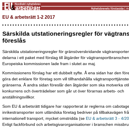
EU & arbetsrätt 1-2 2017
Särskilda utstationeringsregler för vägtran
föreslås
Särskilda utstationeringsregler för gränsöverskridande vägtransporter
delarna i ett paket med förslag till åtgärder för vägtransportbransche
Europeiska kommissionen lade fram i slutet av maj.
Kommissionens förslag har ett dubbelt syfte. Å ena sidan har den föres
göra det enklare för företag som vill tillhandahålla vägtransporttjänste
gränserna. Å andra sidan föreslår den åtgärder som ska motverka otil
konkurrens och överträdelser som går ut över förarnas arbets- och
anställningsvillkor.
Som EU & arbetsrätt tidigare har rapporterat är reglerna om cabotage
inrikestransporter som utländska företag bedriver på tillbakavägen fr
internationell transport, mycket omstridda (se
EU & arbetsrätt 3 - 4/2
Enligt fackförbund och arbetsgivarorganisationer i branschen missbr