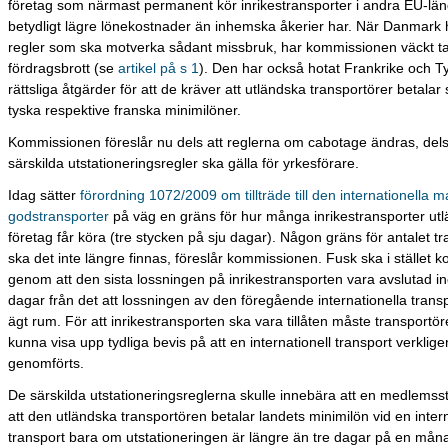
företag som närmast permanent kör inrikestransporter i andra EU-lä
betydligt lägre lönekostnader än inhemska åkerier har. När Danmark h
regler som ska motverka sådant missbruk, har kommissionen väckt ta
fördragsbrott (se
artikel på s 1
). Den har också hotat Frankrike och 
rättsliga åtgärder för att de kräver att utländska transportörer betalar 
tyska respektive franska minimilöner.
Kommissionen föreslår nu dels att reglerna om cabotage ändras, dels
särskilda utstationeringsregler ska gälla för yrkesförare.
Idag sätter
förordning 1072/2009 om tillträde till den internationella 
godstransporter
på väg en gräns för hur många inrikestransporter ut
företag får köra (tre stycken på sju dagar). Någon gräns för antalet t
ska det inte längre finnas, föreslår kommissionen. Fusk ska i stället
genom att den sista lossningen på inrikestransporten vara avslutad 
dagar från det att lossningen av den föregående internationella trans
ägt rum. För att inrikestransporten ska vara tillåten måste transport
kunna visa upp tydliga bevis på att en internationell transport verklige
genomförts.
De särskilda utstationeringsreglerna skulle innebära att en medlemsst
att den utländska transportören betalar landets minimilön vid en intern
transport bara om utstationeringen är längre än tre dagar på en mån