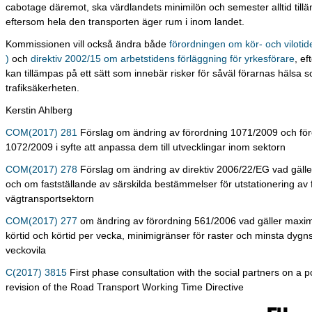
cabotage däremot, ska värdlandets minimilön och semester alltid till
eftersom hela den transporten äger rum i inom landet.
Kommissionen vill också ändra både
förordningen om kör- och vilotid
)
och
direktiv 2002/15 om arbetstidens förläggning för yrkesförare
, e
kan tillämpas på ett sätt som innebär risker för såväl förarnas hälsa s
trafiksäkerheten.
Kerstin Ahlberg
COM(2017) 281
Förslag om ändring av förordning 1071/2009 och för
1072/2009 i syfte att anpassa dem till utvecklingar inom sektorn
COM(2017) 278
Förslag om ändring av direktiv 2006/22/EG vad gäller
och om fastställande av särskilda bestämmelser för utstationering av
vägtransportsektorn
COM(2017) 277
om ändring av förordning 561/2006 vad gäller maxim
körtid och körtid per vecka, minimigränser för raster och minsta dygn
veckovila
C(2017) 3815
First phase consultation with the social partners on a p
revision of the Road Transport Working Time Directive