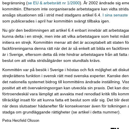
begränsning (
se EU & arbetsrätt nr 1/2000
). År 2002 ändrade sig emel
kommittén. Eftersom inte oorganiserade arbetstagare kan vidta strid
ansågs situationen stå i strid med stadgans artikel 6.4.
I sina senaste
som publicerades i april har kommittén svängt tillbaka igen.
Nu gör den bedömningen att artikel 6.4 enbart innebär att arbetstagar
kunna delta i en strejk, men inte att vilka arbetstagare som helst måste
initiera en strejk. Kommittén menar att det är acceptabelt att staten fö
fackföreningarna denna rätt när det är så enkelt att bilda en fackföre
är i Sverige, eftersom detta då inte hindrar arbetstagare från att fatt
beslut om att vidta stridsåtgärder som stundtals krävs.
Kommittén var på besök i Sverige i höstas och fick möjlighet att disku
strejkrättens funktion i svensk rätt med svenska experter. Kanske denn
det nationella systemet bidrog till kommitténs ändrade inställning. Viss
positivt att ett övervakningsorgan kan utveckla sin praxis. Det kan do
förtroendeskäl vara lämpligt att avvakta med renodlad kritik tills komm
tillräckligt insatt för att kunna fatta ett beslut som står sig. Det blir des
när dess slutsatser hädanefter får konsekvenser även för tolkningen
stadga om grundläggande rättigheter (se artikel i detta nummer).
Petra Herzfeld Olsson