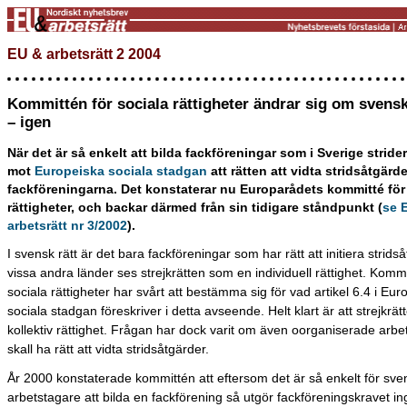
EU & arbetsrätt 2 2004
Kommittén för sociala rättigheter ändrar sig om svensk 
– igen
När det är så enkelt att bilda fackföreningar som i Sverige strider
mot
Europeiska sociala stadgan
att rätten att vidta stridsåtgärd
fackföreningarna. Det konstaterar nu Europarådets kommitté för
rättigheter, och backar därmed från sin tidigare ståndpunkt (
se 
arbetsrätt nr 3/2002
).
I svensk rätt är det bara fackföreningar som har rätt att initiera stridså
vissa andra länder ses strejkrätten som en individuell rättighet. Kommi
sociala rättigheter har svårt att bestämma sig för vad artikel 6.4 i Eur
sociala stadgan föreskriver i detta avseende. Helt klart är att strejkrät
kollektiv rättighet. Frågan har dock varit om även oorganiserade arbe
skall ha rätt att vidta stridsåtgärder.
År 2000 konstaterade kommittén att eftersom det är så enkelt för sv
arbetstagare att bilda en fackförening så utgör fackföreningskravet i