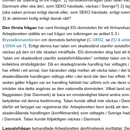
Domen tar ställning till tre frågor: 1) Jurisdiktionsfrågan (kan talan väc
Danmark eller ska den, som SEKO hävdade, väckas i Sverige?) 2) la
(ska saken prövas enligt dansk eller, som SEKO hävdade, enligt svens
3) är aktionen lovlig enligt dansk rätt?
Den första frågan
har varit förelagd EG-domstolen för ett förhands
Arbejdsretten ställde en rad frågor om tolkningen av artikel 5.3 i
Brysselkonventionen
om domstols behörighet (
C-18/02
, se
EU & arbet
1/2004 sid 7
). Enligt denna kan talan om skadestånd utanför avtalsfö
väckas på den ort där skadan inträffade. EG-domstolen slog fast att 
”talan om skadestånd utanför avtalsförhållanden” omfattar talan om l
kollektiva stridsåtgärder. Då en skadegörande handling har vidtagits i
har effekt i ett annat, kan käranden välja mellan att väcka talan i det 
skadevållande handlingen vidtogs eller i det land där den har effekt. 
sedan gäller frågan var en handling faktiskt har utförts och var dess 
inträder ska detta avgöras av den nationella domstolen. Vilket land s
flaggstaten (här Danmark) är bara en omständighet bland andra som
betydelse vid denna bedömning. Talan kunde alltså inte väckas i Da
därför att fartyget var registrerat där. Arbejdsretten fann ändå att den 
skadevållande handlingen (konfliktvarslet) som vidtagits i Sverige ha
i Danmark. Talan kunde följaktligen väckas i Danmark.
Lagvalsfrågan
behandlade Arbejdsretten jämförelsevis kortfattat. De