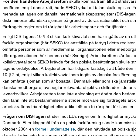
För den händelse Arbejdsretten
skulle komma fram till att stridsvars
bedömas enligt dansk rätt, hade SEKO yrkat att talan skulle ogillas. 
menade att lagen om danskt internationellt skeppsregister (DIS-lagen
diskriminerar utländska sjömän på grund av deras nationalitet och st
fördragets regler om fri rörlighet för arbetstagare och för tjänster.
Enligt DIS-lagens 10 § 3 st kan kollektivavtal som har ingåtts av en ut
facklig organisation (här SEKO) för anställda på fartyg i detta register
omfatta personer som är medlemmar i organisationen eller medborgar
där organisationen hör hemma (här Sverige). Arbejdsretten slår fast a
kollektivavtal som SEKO krävde för den polska besättningen skulle st
lagens ordalydelse. Arbejdsretten har tidigare fastslagit att både den
10 § 2 st, enligt vilken kollektivavtal som ingås av danska fackförenin
kan omfatta sjömän som är bosatta i Danmark eller som ska jämställ
danska medborgare, avspeglar relevanta objektiva skillnader i de ans
levnadsvillkor. Arbejdsretten fann inte anledning att ändra den bedö
den fann inte att bestämmelserna strider mot vare sig fördragets arti
arbetskraftens fria rörlighet eller artikel 49 om fri rörlighet för tjänster.
Frågan om DIS-lagen
strider mot EUs regler om fri rörlighet är mycke
Danmark. Efter klagomål från en polsk fackförening sände kommissio
oktober 2004 en
formell underrättelse
, där den hävdade att polska s
danska fartyg inte har samma rätt som danska sjömän att organisera s