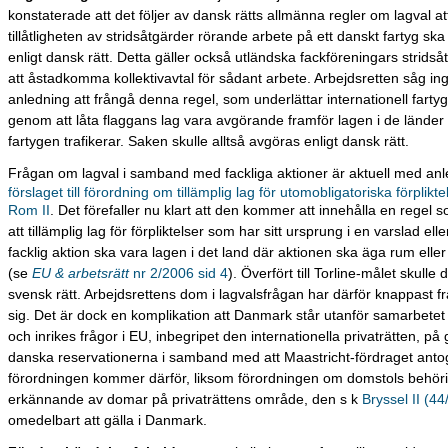
konstaterade att det följer av dansk rätts allmänna regler om lagval at
tillåtligheten av stridsåtgärder rörande arbete på ett danskt fartyg sk
enligt dansk rätt. Detta gäller också utländska fackföreningars stridså
att åstadkomma kollektivavtal för sådant arbete. Arbejdsretten såg in
anledning att frångå denna regel, som underlättar internationell farty
genom att låta flaggans lag vara avgörande framför lagen i de lände
fartygen trafikerar. Saken skulle alltså avgöras enligt dansk rätt.
Frågan om lagval i samband med fackliga aktioner är aktuell med anl
förslaget till förordning om tillämplig lag för utomobligatoriska förplikte
Rom II
. Det förefaller nu klart att den kommer att innehålla en regel 
att tillämplig lag för förpliktelser som har sitt ursprung i en varslad el
facklig aktion ska vara lagen i det land där aktionen ska äga rum elle
(se
EU & arbetsrätt
nr 2/2006 sid 4
). Överfört till Torline-målet skulle 
svensk rätt. Arbejdsrettens dom i lagvalsfrågan har därför knappast f
sig. Det är dock en komplikation att Danmark står utanför samarbetet 
och inrikes frågor i EU, inbegripet den internationella privaträtten, på
danska reservationerna i samband med att Maastricht-fördraget anto
förordningen kommer därför, liksom förordningen om domstols behör
erkännande av domar på privaträttens område, den s k
Bryssel II (4
omedelbart att gälla i Danmark.