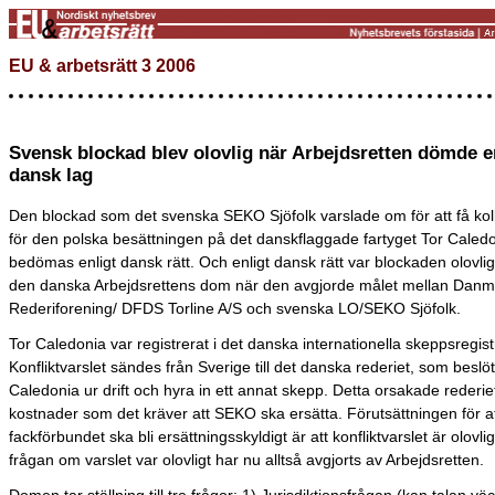
EU & arbetsrätt 3 2006
Svensk blockad blev olovlig när Arbejdsretten dömde e
dansk lag
Den blockad som det svenska SEKO Sjöfolk varslade om för att få koll
för den polska besättningen på det danskflaggade fartyget Tor Caled
bedömas enligt dansk rätt. Och enligt dansk rätt var blockaden olovlig
den danska Arbejdsrettens dom när den avgjorde målet mellan Danm
Rederiforening/ DFDS Torline A/S och svenska LO/SEKO Sjöfolk.
Tor Caledonia var registrerat i det danska internationella skeppsregist
Konfliktvarslet sändes från Sverige till det danska rederiet, som beslöt 
Caledonia ur drift och hyra in ett annat skepp. Detta orsakade rederie
kostnader som det kräver att SEKO ska ersätta. Förutsättningen för a
fackförbundet ska bli ersättningsskyldigt är att konfliktvarslet är olovli
frågan om varslet var olovligt har nu alltså avgjorts av Arbejdsretten.