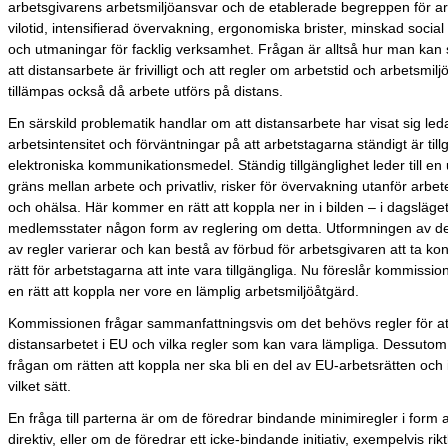
arbetsgivarens arbetsmiljöansvar och de etablerade begreppen för ar
vilotid, intensifierad övervakning, ergonomiska brister, minskad socia
och utmaningar för facklig verksamhet. Frågan är alltså hur man kan 
att distansarbete är frivilligt och att regler om arbetstid och arbetsmilj
tillämpas också då arbete utförs på distans.
En särskild problematik handlar om att distansarbete har visat sig leda
arbetsintensitet och förväntningar på att arbetstagarna ständigt är till
elektroniska kommunikationsmedel. Ständig tillgänglighet leder till en
gräns mellan arbete och privatliv, risker för övervakning utanför arbet
och ohälsa. Här kommer en rätt att koppla ner in i bilden – i dagsläge
medlemsstater någon form av reglering om detta. Utformningen av d
av regler varierar och kan bestå av förbud för arbetsgivaren att ta kont
rätt för arbetstagarna att inte vara tillgängliga. Nu föreslår kommission
en rätt att koppla ner vore en lämplig arbetsmiljöåtgärd.
Kommissionen frågar sammanfattningsvis om det behövs regler för att
distansarbetet i EU och vilka regler som kan vara lämpliga. Dessuto
frågan om rätten att koppla ner ska bli en del av EU-arbetsrätten och i
vilket sätt.
En fråga till parterna är om de föredrar bindande minimiregler i form a
direktiv, eller om de föredrar ett icke-bindande initiativ, exempelvis rikt