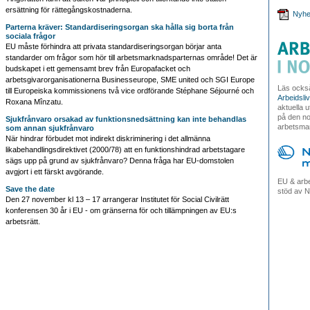
ersättning för rättegångskostnaderna.
Nyhe
Parterna kräver: Standardiseringsorgan ska hålla sig borta från
sociala frågor
EU måste förhindra att privata standardiseringsorgan börjar anta
standarder om frågor som hör till arbetsmarknadsparternas område! Det är
budskapet i ett gemensamt brev från Europafacket och
arbetsgivarorganisationerna Businesseurope, SME united och SGI Europe
Läs ocks
till Europeiska kommissionens två vice ordförande Stéphane Séjourné och
Arbeidsli
Roxana Mînzatu.
aktuella 
på den no
Sjukfrånvaro orsakad av funktionsnedsättning kan inte behandlas
arbetsma
som annan sjukfrånvaro
När hindrar förbudet mot indirekt diskriminering i det allmänna
likabehandlingsdirektivet (2000/78) att en funktionshindrad arbetstagare
sägs upp på grund av sjukfrånvaro? Denna fråga har EU-domstolen
avgjort i ett färskt avgörande.
EU & arbe
Save the date
stöd av N
Den 27 november kl 13 – 17 arrangerar Institutet för Social Civilrätt
konferensen 30 år i EU - om gränserna för och tillämpningen av EU:s
arbetsrätt.