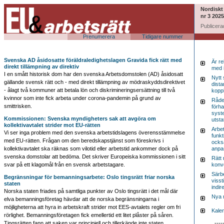
Nordiskt
nr 3 2025
Publicera
Prenumerera
Tidigare nummer
Svenska AD åsidosatte föräldraledighetslagen Gravida fick rätt med
Är re
direkt tillämpning av direktiv
med 
I en smått historisk dom har den svenska Arbetsdomstolen (AD) åsidosatt
Nytt
gällande svensk rätt och - med direkt tillämpning av mödraskyddsdirektivet
dista
- ålagt två kommuner att betala lön och diskrimineringsersättning till två
kopp
kvinnor som inte fick arbeta under corona-pandemin på grund av
Råde
smittrisken.
förh
syste
Kommissionen: Svenska myndigheters sak att avgöra om
utsta
kollektivavtalet strider mot EU-rätten
Arbe
Vi ser inga problem med den svenska arbetstidslagens överensstämmelse
funkt
med EU-rätten. Frågan om den beredskapstjänst som föreskrivs i
också 
kollektivavtalet ska räknas som vilotid eller arbetstid ankommer dock på
anpa
svenska domstolar att bedöma. Det skriver Europeiska kommissionen i sitt
Rätt
svar på ett klagomål från en svensk arbetstagare.
konv
Särbe
Begränsningar för bemanningsarbete: Oslo tingsrätt friar norska
visst
staten
indir
Norska staten friades på samtliga punkter av Oslo tingsrätt i det mål där
Nya 
elva bemanningsföretag hävdar att de norska begränsningarna i
möjligheterna att hyra in arbetskraft strider mot EES-avtalets regler om fri
Kalen
rörlighet. Bemanningsföretagen fick emellertid ett litet plåster på såren.
Tingsrätten fann att saken var principiell och tillerkände inte staten
----