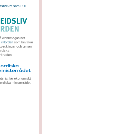
tsbrevet som PDF
å webbmagasinet
v i Norden
som bevakar
utvecklingar och teman
rdiska
rknaden.
tsrätt får ekonomiskt
ordiska ministerrådet