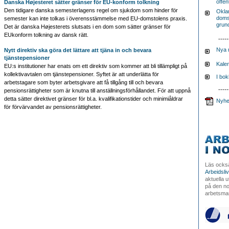
offen
Danska Højesteret sätter gränser för EU-konform tolkning
Den tidigare danska semesterlagens regel om sjukdom som hinder för
Oklar
doms
semester kan inte tolkas i överensstämmelse med EU-domstolens praxis.
grund
Det är danska Højesterets slutsats i en dom som sätter gränser för
EUkonform tolkning av dansk rätt.
-----
Nya 
Nytt direktiv ska göra det lättare att tjäna in och bevara
tjänstepensioner
Kalen
EU:s institutioner har enats om ett direktiv som kommer att bli tillämpligt på
kollektivavtalen om tjänstepensioner. Syftet är att underlätta för
I bo
arbetstagare som byter arbetsgivare att få tillgång till och bevara
-----
pensionsrättigheter som är knutna till anställningsförhållandet. För att uppnå
detta sätter direktivet gränser för bl.a. kvalifikationstider och minimiåldrar
Nyhe
för förvärvandet av pensionsrättigheter.
Läs ocks
Arbeidsli
aktuella 
på den no
arbetsma