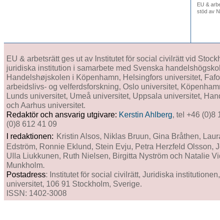
EU & arbe
stöd av N
EU & arbetsrätt ges ut av Institutet för social civilrätt vid Stoc
juridiska institution i samarbete med Svenska handelshögskol
Handelshøjskolen i Köpenhamn, Helsingfors universitet, Fafo In
arbeidslivs- og velferdsforskning, Oslo universitet, Köpenham
Lunds universitet, Umeå universitet, Uppsala universitet, Ha
och Aarhus universitet.
Redaktör och ansvarig utgivare:
Kerstin Ahlberg
, tel +46 (0)8
(0)8 612 41 09
I redaktionen:
Kristin Alsos, Niklas Bruun, Gina Bråthen, Laur
Edström, Ronnie Eklund, Stein Evju, Petra Herzfeld Olsson, J
Ulla Liukkunen, Ruth Nielsen, Birgitta Nyström och Natalie 
Munkholm.
Postadress
: Institutet för social civilrätt, Juridiska institution
universitet, 106 91 Stockholm, Sverige.
ISSN: 1402-3008